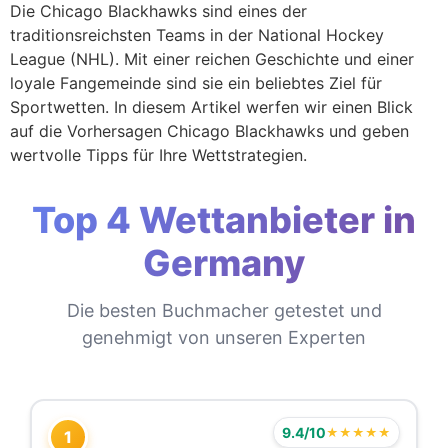
Die Chicago Blackhawks sind eines der
traditionsreichsten Teams in der National Hockey
League (NHL). Mit einer reichen Geschichte und einer
loyale Fangemeinde sind sie ein beliebtes Ziel für
Sportwetten. In diesem Artikel werfen wir einen Blick
auf die Vorhersagen Chicago Blackhawks und geben
wertvolle Tipps für Ihre Wettstrategien.
Top 4 Wettanbieter in
Germany
Die besten Buchmacher getestet und
genehmigt von unseren Experten
9.4/10
★★★★★
1