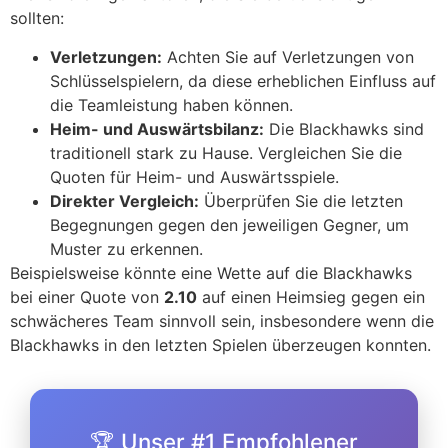
sollten:
Verletzungen:
Achten Sie auf Verletzungen von
Schlüsselspielern, da diese erheblichen Einfluss auf
die Teamleistung haben können.
Heim- und Auswärtsbilanz:
Die Blackhawks sind
traditionell stark zu Hause. Vergleichen Sie die
Quoten für Heim- und Auswärtsspiele.
Direkter Vergleich:
Überprüfen Sie die letzten
Begegnungen gegen den jeweiligen Gegner, um
Muster zu erkennen.
Beispielsweise könnte eine Wette auf die Blackhawks
bei einer Quote von
2.10
auf einen Heimsieg gegen ein
schwächeres Team sinnvoll sein, insbesondere wenn die
Blackhawks in den letzten Spielen überzeugen konnten.
🏆 Unser #1 Empfohlener