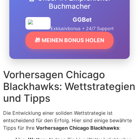
Buchmacher
GGBet
Exklusivbonus + 24/7 Support
🎁 MEINEN BONUS HOLEN
Vorhersagen Chicago
Blackhawks: Wettstrategien
und Tipps
Die Entwicklung einer soliden Wettstrategie ist
entscheidend für den Erfolg. Hier sind einige bewährte
Tipps für Ihre
Vorhersagen Chicago Blackhawks
: