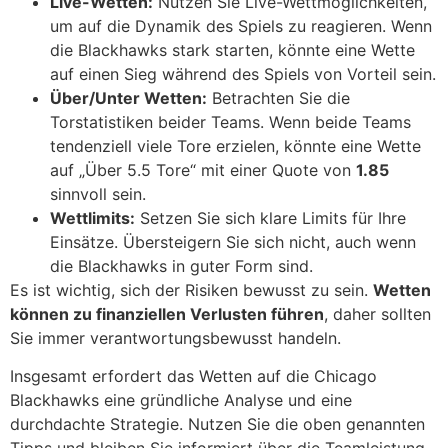
Live-Wetten:
Nutzen Sie Live-Wettmöglichkeiten,
um auf die Dynamik des Spiels zu reagieren. Wenn
die Blackhawks stark starten, könnte eine Wette
auf einen Sieg während des Spiels von Vorteil sein.
Über/Unter Wetten:
Betrachten Sie die
Torstatistiken beider Teams. Wenn beide Teams
tendenziell viele Tore erzielen, könnte eine Wette
auf „Über 5.5 Tore“ mit einer Quote von
1.85
sinnvoll sein.
Wettlimits:
Setzen Sie sich klare Limits für Ihre
Einsätze. Übersteigern Sie sich nicht, auch wenn
die Blackhawks in guter Form sind.
Es ist wichtig, sich der Risiken bewusst zu sein.
Wetten
können zu finanziellen Verlusten führen
, daher sollten
Sie immer verantwortungsbewusst handeln.
Insgesamt erfordert das Wetten auf die Chicago
Blackhawks eine gründliche Analyse und eine
durchdachte Strategie. Nutzen Sie die oben genannten