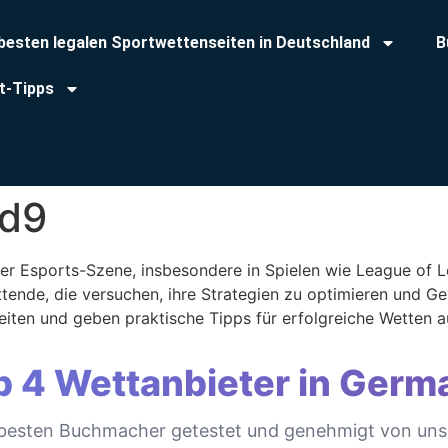
 besten legalen Sportwettenseiten in Deutschland
B
t-Tipps
ud9
er Esports-Szene, insbesondere in Spielen wie League of L
tende, die versuchen, ihre Strategien zu optimieren und Ge
eiten und geben praktische Tipps für erfolgreiche Wetten a
p 4 Wettanbieter in Germ
 besten Buchmacher getestet und genehmigt von uns