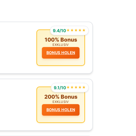
9.4/10
★★★★★
100% Bonus
EXKLUSIV
BONUS HOLEN
9.1/10
★★★★★
200% Bonus
EXKLUSIV
g
BONUS HOLEN