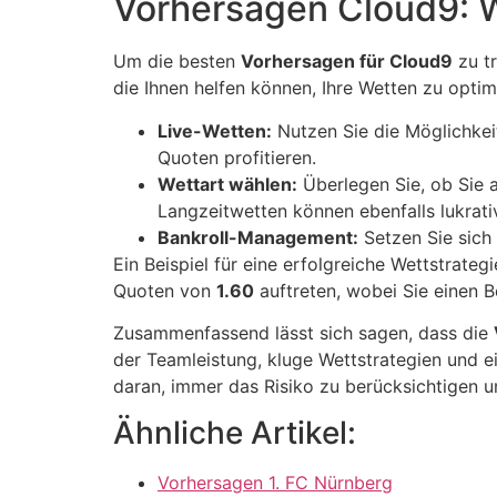
Vorhersagen Cloud9: W
Um die besten
Vorhersagen für Cloud9
zu tr
die Ihnen helfen können, Ihre Wetten zu optim
Live-Wetten:
Nutzen Sie die Möglichkeit
Quoten profitieren.
Wettart wählen:
Überlegen Sie, ob Sie 
Langzeitwetten können ebenfalls lukrativ
Bankroll-Management:
Setzen Sie sich 
Ein Beispiel für eine erfolgreiche Wettstrateg
Quoten von
1.60
auftreten, wobei Sie einen 
Zusammenfassend lässt sich sagen, dass die
der Teamleistung, kluge Wettstrategien und e
daran, immer das Risiko zu berücksichtigen 
Ähnliche Artikel:
Vorhersagen 1. FC Nürnberg