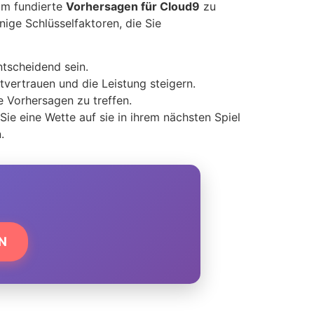
Um fundierte
Vorhersagen für Cloud9
zu
inige Schlüsselfaktoren, die Sie
tscheidend sein.
tvertrauen und die Leistung steigern.
 Vorhersagen zu treffen.
e eine Wette auf sie in ihrem nächsten Spiel
.
N