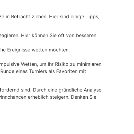
 in Betracht ziehen. Hier sind einige Tipps,
eagieren. Hier können Sie oft von besseren
che Ereignisse wetten möchten.
impulsive Wetten, um Ihr Risiko zu minimieren.
 Runde eines Turniers als Favoriten mit
ordernd sind. Durch eine gründliche Analyse
winnchancen erheblich steigern. Denken Sie