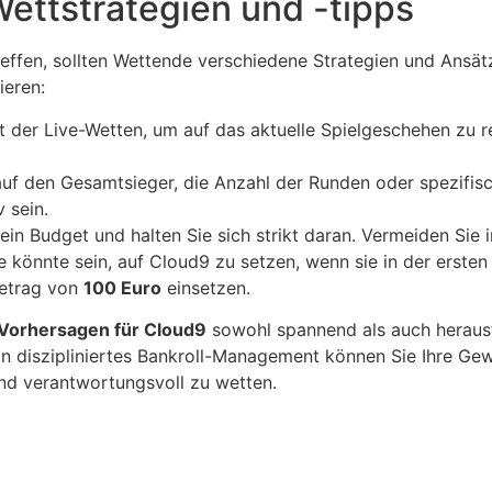
ettstrategien und -tipps
effen, sollten Wettende verschiedene Strategien und Ansätze
ieren:
 der Live-Wetten, um auf das aktuelle Spielgeschehen zu r
auf den Gesamtsieger, die Anzahl der Runden oder spezifis
 sein.
ein Budget und halten Sie sich strikt daran. Vermeiden Sie 
ie könnte sein, auf Cloud9 zu setzen, wenn sie in der ersten
Betrag von
100 Euro
einsetzen.
Vorhersagen für Cloud9
sowohl spannend als auch herausf
in diszipliniertes Bankroll-Management können Sie Ihre Ge
und verantwortungsvoll zu wetten.