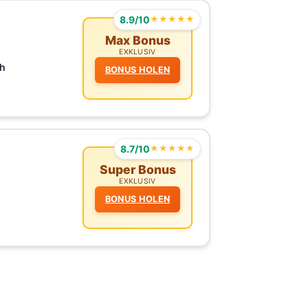
8.9/10
★★★★★
Max Bonus
EXKLUSIV
ch
BONUS HOLEN
8.7/10
★★★★★
Super Bonus
EXKLUSIV
BONUS HOLEN