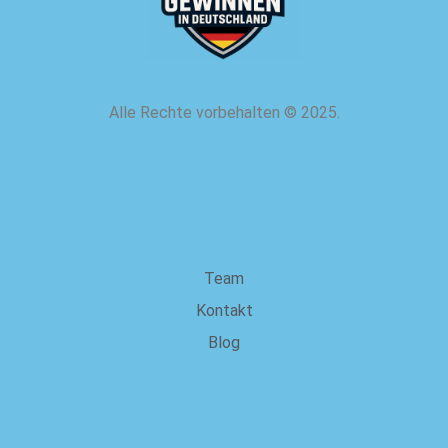
Alle Rechte vorbehalten
©
2025.
über uns
Team
Kontakt
Blog