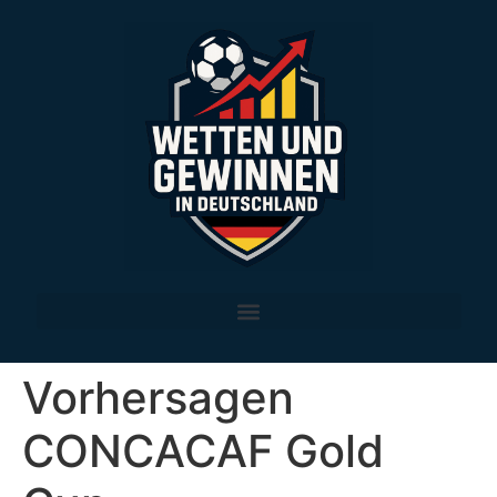
Vorhersagen
CONCACAF Gold