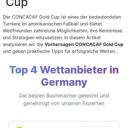
Cup
Der CONCACAF Gold Cup ist eines der bedeutendsten
Turniere im amerikanischen Fußball und bietet
Wettfreunden zahlreiche Möglichkeiten, ihre Kenntnisse
und Strategien einzusetzen. In diesem Artikel
analysieren wir die
Vorhersagen CONCACAF Gold Cup
und geben praktische Tipps für erfolgreiche Wetten.
Top 4 Wettanbieter in
Germany
Die besten Buchmacher getestet und
genehmigt von unseren Experten