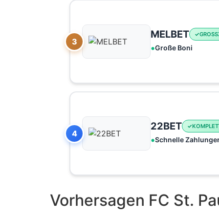
MELBET
GROSSZ
3
Große Boni
22BET
KOMPLET
4
Schnelle Zahlunge
Vorhersagen FC St. Pau