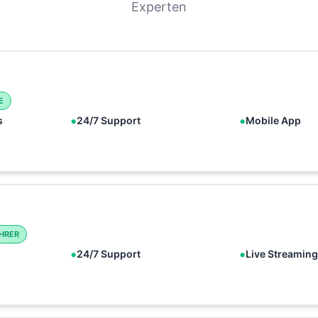
Experten
E
s
24/7 Support
Mobile App
HRER
24/7 Support
Live Streamin