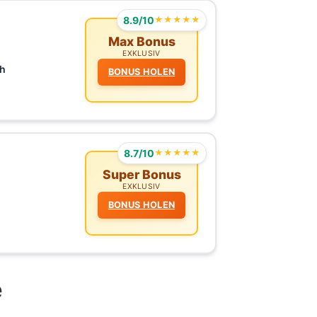
8.9/10
★★★★★
Max Bonus
EXKLUSIV
ch
BONUS HOLEN
8.7/10
★★★★★
Super Bonus
EXKLUSIV
BONUS HOLEN
e