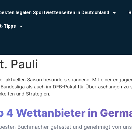
 besten legalen Sportwettenseiten in Deutschland
B
t-Tipps
. Pauli
 der aktuellen Saison besonders spannend. Mit einer engag
. Bundesliga als auch im DFB-Pokal für Überraschungen zu s
hkeiten und Strategien.
p 4 Wettanbieter in Germ
 besten Buchmacher getestet und genehmigt von uns