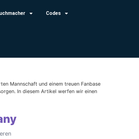
uchmacher
Codes
ierten Mannschaft und einem treuen Fanbase
orgen. In diesem Artikel werfen wir einen
any
eren