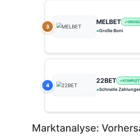
MELBET
GROSSZ
3
Große Boni
22BET
KOMPLET
4
Schnelle Zahlunge
Marktanalyse: Vorher