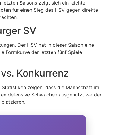
tzten Saisons zeigt sich ein leichter
uoten für einen Sieg des HSV gegen direkte
rachten.
urger SV
ungen. Der HSV hat in dieser Saison eine
ie Formkurve der letzten fünf Spiele
vs. Konkurrenz
Statistiken zeigen, dass die Mannschaft im
deren defensive Schwächen ausgenutzt werden
platzieren.