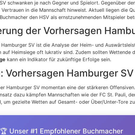
V schwanken je nach Gegner und Spielort. Gegenüber den le
ertrauen in die Mannschaft hinweist. Aktuell liegen die Q
s Buchmacher den HSV als ernstzunehmenden Mitspieler bet
ierung der Vorhersagen Hamb
 Hamburger SV ist die Analyse der Heim- und Auswärtsleist
 auf Heimsiege oft lukrativ sind. Zudem sollten Wettende d
lge
kann ein Indikator für zukünftige Erfolge sein.
e: Vorhersagen Hamburger SV 
der Hamburger SV momentan eine der stärkeren Offensiven. 
ensatz dazu kämpfen Mannschaften wie der FC St. Pauli, 
, um gezielte Wetten auf Gesamt- oder Über/Unter-Tore zu 
🏆 Unser #1 Empfohlener Buchmacher