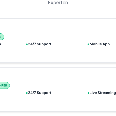
Experten
E
s
24/7 Support
Mobile App
HRER
24/7 Support
Live Streamin