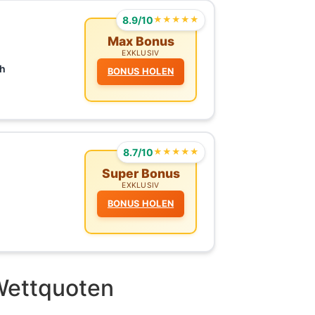
8.9/10
★★★★★
Max Bonus
EXKLUSIV
ch
BONUS HOLEN
8.7/10
★★★★★
Super Bonus
EXKLUSIV
BONUS HOLEN
Wettquoten