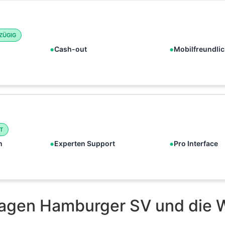
ÜGIG
Cash-out
Mobilfreundli
T
n
Experten Support
Pro Interface
sagen Hamburger SV und die 