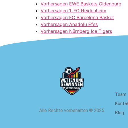
Vorhersagen EWE Baskets Oldenburg
Vorhersagen 1. FC Heidenheim
Vorhersagen FC Barcelona Basket
Vorhersagen Anadolu Efes
Vorhersagen Nürnberg Ice Tigers
üb
Team
Konta
Alle Rechte vorbehalten
©
2025.
Blog