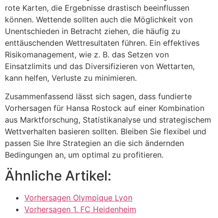
rote Karten, die Ergebnisse drastisch beeinflussen
können. Wettende sollten auch die Möglichkeit von
Unentschieden in Betracht ziehen, die häufig zu
enttäuschenden Wettresultaten führen. Ein effektives
Risikomanagement, wie z. B. das Setzen von
Einsatzlimits und das Diversifizieren von Wettarten,
kann helfen, Verluste zu minimieren.
Zusammenfassend lässt sich sagen, dass fundierte
Vorhersagen für Hansa Rostock auf einer Kombination
aus Marktforschung, Statistikanalyse und strategischem
Wettverhalten basieren sollten. Bleiben Sie flexibel und
passen Sie Ihre Strategien an die sich ändernden
Bedingungen an, um optimal zu profitieren.
Ähnliche Artikel:
Vorhersagen Olympique Lyon
Vorhersagen 1. FC Heidenheim