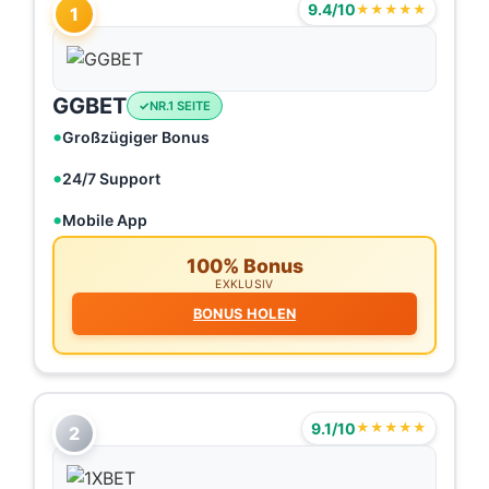
9.4/10
★★★★★
1
GGBET
NR.1 SEITE
Großzügiger Bonus
24/7 Support
Mobile App
100% Bonus
EXKLUSIV
BONUS HOLEN
9.1/10
★★★★★
2