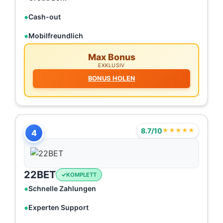
Cash-out
Mobilfreundlich
Max Bonus
EXKLUSIV
BONUS HOLEN
8.7/10
★★★★★
4
22BET
KOMPLETT
Schnelle Zahlungen
Experten Support