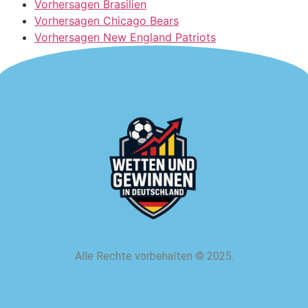
Vorhersagen Brasilien
Vorhersagen Chicago Bears
Vorhersagen New England Patriots
Alle Rechte vorbehalten
©
2025.