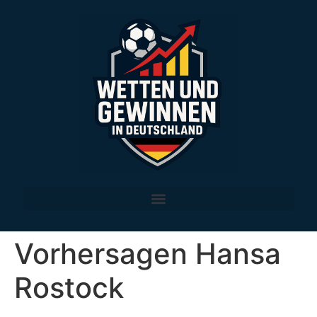
Vorhersagen Hansa
Rostock