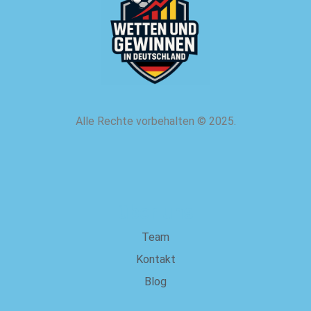
Alle Rechte vorbehalten
©
2025.
über uns
Team
Kontakt
Blog