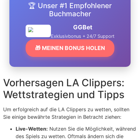
🏆 Unser #1 Empfohlener
Buchmacher
GGBet
Exklusivbonus + 24/7 Support
🎁 MEINEN BONUS HOLEN
Vorhersagen LA Clippers:
Wettstrategien und Tipps
Um erfolgreich auf die LA Clippers zu wetten, sollten
Sie einige bewährte Strategien in Betracht ziehen:
Live-Wetten:
Nutzen Sie die Möglichkeit, während
des Spiels zu wetten. Oftmals ändern sich die