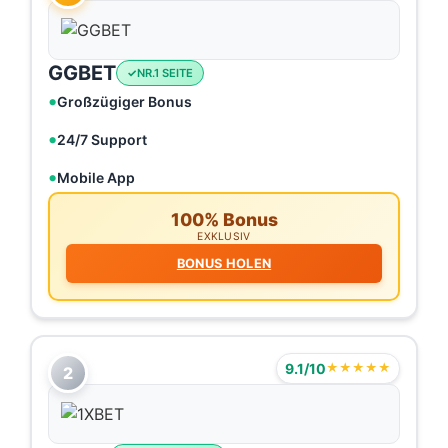
GGBET
NR.1 SEITE
Großzügiger Bonus
24/7 Support
Mobile App
100% Bonus
EXKLUSIV
BONUS HOLEN
9.1/10
★★★★★
2