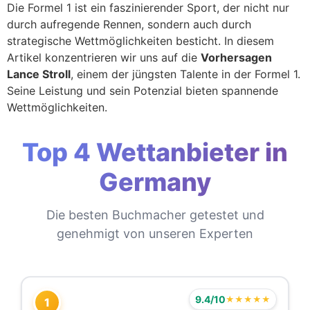
Die Formel 1 ist ein faszinierender Sport, der nicht nur
durch aufregende Rennen, sondern auch durch
strategische Wettmöglichkeiten besticht. In diesem
Artikel konzentrieren wir uns auf die
Vorhersagen
Lance Stroll
, einem der jüngsten Talente in der Formel 1.
Seine Leistung und sein Potenzial bieten spannende
Wettmöglichkeiten.
Top 4 Wettanbieter in
Germany
Die besten Buchmacher getestet und
genehmigt von unseren Experten
9.4/10
★★★★★
1