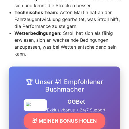
sich und kennt die Strecken besser.
Technisches Team:
Aston Martin hat an der
Fahrzeugentwicklung gearbeitet, was Stroll hilft,
die Performance zu steigern.
Wetterbedingungen:
Stroll hat sich als fähig
erwiesen, sich an wechselnde Bedingungen
anzupassen, was bei Wetten entscheidend sein
kann.
🏆 Unser #1 Empfohlener
Buchmacher
GGBet
Exklusivbonus + 24/7 Support
🎁 MEINEN BONUS HOLEN