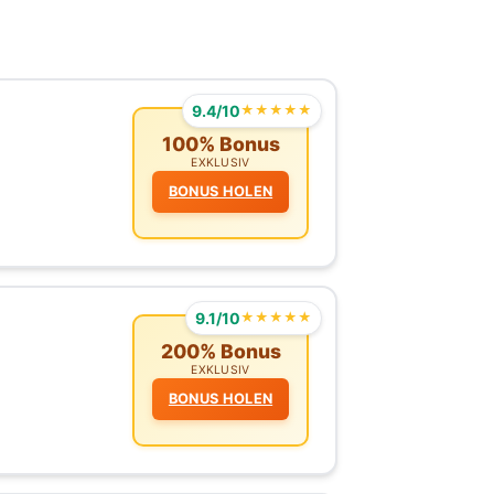
9.4/10
★★★★★
100% Bonus
EXKLUSIV
BONUS HOLEN
9.1/10
★★★★★
200% Bonus
EXKLUSIV
g
BONUS HOLEN