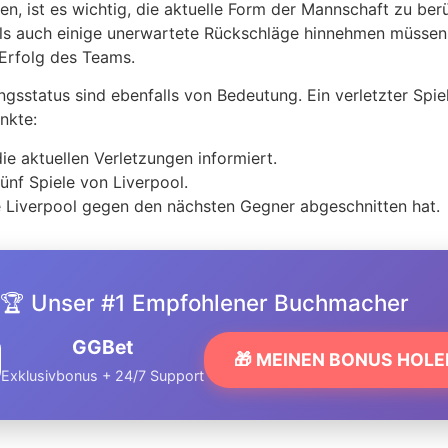
en, ist es wichtig, die aktuelle Form der Mannschaft zu berü
als auch einige unerwartete Rückschläge hinnehmen müssen
 Erfolg des Teams.
ngsstatus sind ebenfalls von Bedeutung. Ein verletzter Sp
nkte:
ie aktuellen Verletzungen informiert.
fünf Spiele von Liverpool.
e Liverpool gegen den nächsten Gegner abgeschnitten hat.
🏆 Unser #1 Empfohlener Buchmacher
GGBet
🎁 MEINEN BONUS HOLE
Exklusivbonus + 24/7 Support