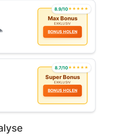
8.9/10
★★★★★
Max Bonus
EXKLUSIV
ch
BONUS HOLEN
8.7/10
★★★★★
Super Bonus
EXKLUSIV
BONUS HOLEN
alyse