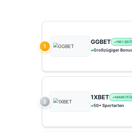
GGBET
NR.1 SEIT
1
Großzügiger Bonu
1XBET
MARKTFÜ
2
50+ Sportarten