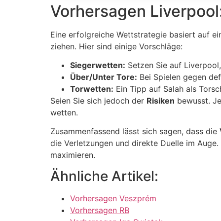
Vorhersagen Liverpool
Eine erfolgreiche Wettstrategie basiert auf e
ziehen. Hier sind einige Vorschläge:
Siegerwetten:
Setzen Sie auf Liverpool
Über/Unter Tore:
Bei Spielen gegen def
Torwetten:
Ein Tipp auf Salah als Tors
Seien Sie sich jedoch der
Risiken
bewusst. Je
wetten.
Zusammenfassend lässt sich sagen, dass die
die Verletzungen und direkte Duelle im Auge.
maximieren.
Ähnliche Artikel:
Vorhersagen Veszprém
Vorhersagen RB