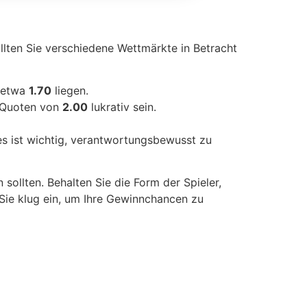
llten Sie verschiedene Wettmärkte in Betracht
i etwa
1.70
liegen.
t Quoten von
2.00
lukrativ sein.
 ist wichtig, verantwortungsbewusst zu
ollten. Behalten Sie die Form der Spieler,
Sie klug ein, um Ihre Gewinnchancen zu