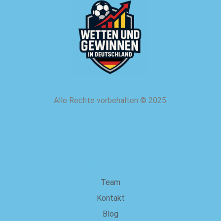
Alle Rechte vorbehalten
©
2025.
über uns
Team
Kontakt
Blog