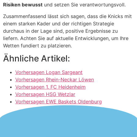
Risiken bewusst
und setzen Sie verantwortungsvoll.
Zusammenfassend lässt sich sagen, dass die Knicks mit
einem starken Kader und der richtigen Strategie
durchaus in der Lage sind, positive Ergebnisse zu
liefern. Achten Sie auf aktuelle Entwicklungen, um Ihre
Wetten fundiert zu platzieren.
Ähnliche Artikel:
Vorhersagen Logan Sargeant
Vorhersagen Rhein-Neckar Löwen
Vorhersagen 1. FC Heidenheim
Vorhersagen HSG Wetzlar
Vorhersagen EWE Baskets Oldenburg