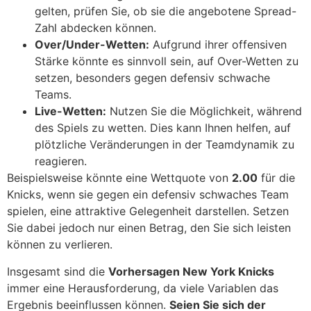
gelten, prüfen Sie, ob sie die angebotene Spread-
Zahl abdecken können.
Over/Under-Wetten:
Aufgrund ihrer offensiven
Stärke könnte es sinnvoll sein, auf Over-Wetten zu
setzen, besonders gegen defensiv schwache
Teams.
Live-Wetten:
Nutzen Sie die Möglichkeit, während
des Spiels zu wetten. Dies kann Ihnen helfen, auf
plötzliche Veränderungen in der Teamdynamik zu
reagieren.
Beispielsweise könnte eine Wettquote von
2.00
für die
Knicks, wenn sie gegen ein defensiv schwaches Team
spielen, eine attraktive Gelegenheit darstellen. Setzen
Sie dabei jedoch nur einen Betrag, den Sie sich leisten
können zu verlieren.
Insgesamt sind die
Vorhersagen New York Knicks
immer eine Herausforderung, da viele Variablen das
Ergebnis beeinflussen können.
Seien Sie sich der