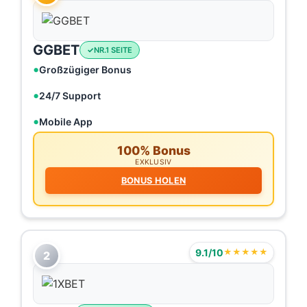
GGBET
NR.1 SEITE
Großzügiger Bonus
24/7 Support
Mobile App
100% Bonus
EXKLUSIV
BONUS HOLEN
9.1/10
★★★★★
2