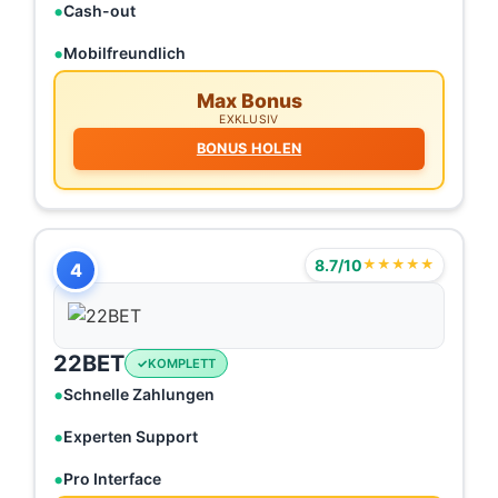
Cash-out
Mobilfreundlich
Max Bonus
EXKLUSIV
BONUS HOLEN
8.7/10
★★★★★
4
22BET
KOMPLETT
Schnelle Zahlungen
Experten Support
Pro Interface