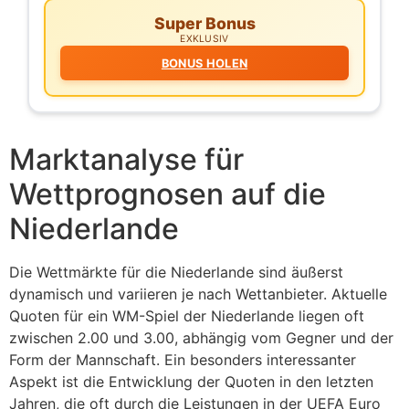
Super Bonus
EXKLUSIV
BONUS HOLEN
Marktanalyse für
Wettprognosen auf die
Niederlande
Die Wettmärkte für die Niederlande sind äußerst
dynamisch und variieren je nach Wettanbieter. Aktuelle
Quoten für ein WM-Spiel der Niederlande liegen oft
zwischen 2.00 und 3.00, abhängig vom Gegner und der
Form der Mannschaft. Ein besonders interessanter
Aspekt ist die Entwicklung der Quoten in den letzten
Jahren, die oft durch die Leistungen in der UEFA Euro