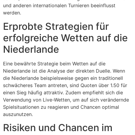
und anderen internationalen Turnieren beeinflusst
werden.
Erprobte Strategien für
erfolgreiche Wetten auf die
Niederlande
Eine bewährte Strategie beim Wetten auf die
Niederlande ist die Analyse der direkten Duelle. Wenn
die Niederlande beispielsweise gegen ein traditionell
schwächeres Team antreten, sind Quoten über 1.50 für
einen Sieg häufig attraktiv. Zudem empfiehlt sich die
Verwendung von Live-Wetten, um auf sich verändernde
Spielsituationen zu reagieren und Chancen optimal
auszunutzen.
Risiken und Chancen im