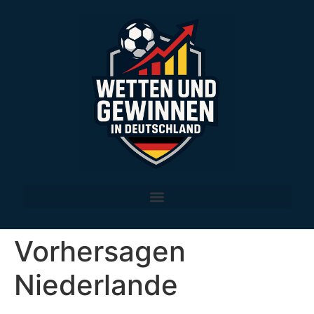
Vorhersagen
Niederlande