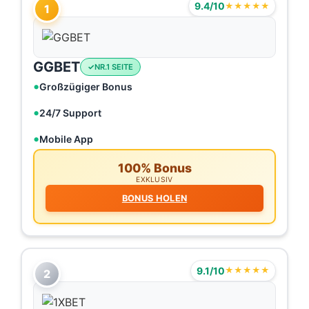
9.4/10
★★★★★
1
GGBET
NR.1 SEITE
Großzügiger Bonus
24/7 Support
Mobile App
100% Bonus
EXKLUSIV
BONUS HOLEN
9.1/10
★★★★★
2