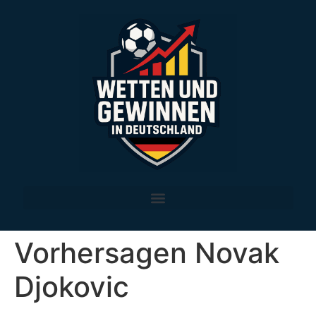
Vorhersagen Novak
Djokovic