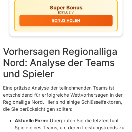
Super Bonus
EXKLUSIV
BONUS HOLEN
Vorhersagen Regionalliga
Nord: Analyse der Teams
und Spieler
Eine präzise Analyse der teilnehmenden Teams ist
entscheidend für erfolgreiche Wettvorhersagen in der
Regionalliga Nord. Hier sind einige Schlüsselfaktoren,
die Sie berücksichtigen sollten:
Aktuelle Form:
Überprüfen Sie die letzten fünf
Spiele eines Teams, um deren Leistungstrends zu