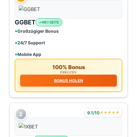
GGBET
NR.1 SEITE
Großzügiger Bonus
24/7 Support
Mobile App
100% Bonus
EXKLUSIV
BONUS HOLEN
9.1/10
★★★★★
2