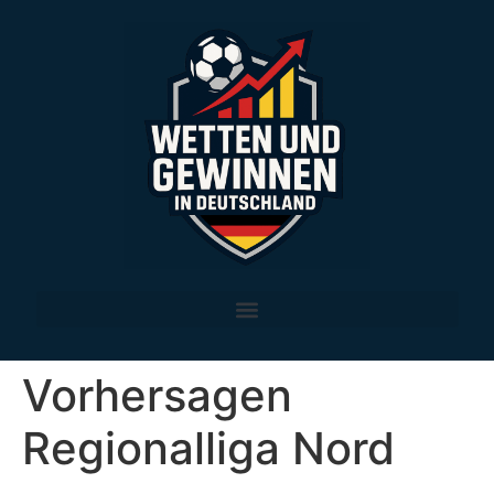
Vorhersagen
Regionalliga Nord