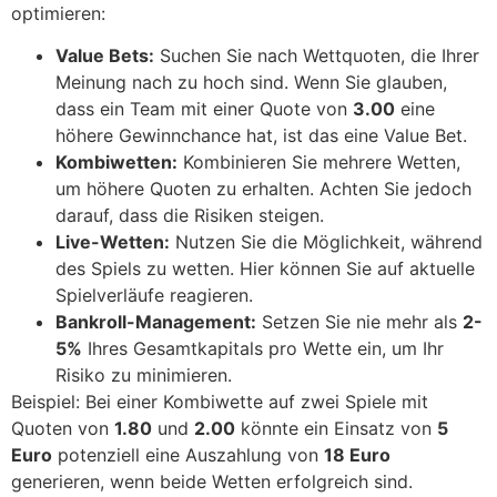
optimieren:
Value Bets:
Suchen Sie nach Wettquoten, die Ihrer
Meinung nach zu hoch sind. Wenn Sie glauben,
dass ein Team mit einer Quote von
3.00
eine
höhere Gewinnchance hat, ist das eine Value Bet.
Kombiwetten:
Kombinieren Sie mehrere Wetten,
um höhere Quoten zu erhalten. Achten Sie jedoch
darauf, dass die Risiken steigen.
Live-Wetten:
Nutzen Sie die Möglichkeit, während
des Spiels zu wetten. Hier können Sie auf aktuelle
Spielverläufe reagieren.
Bankroll-Management:
Setzen Sie nie mehr als
2-
5%
Ihres Gesamtkapitals pro Wette ein, um Ihr
Risiko zu minimieren.
Beispiel: Bei einer Kombiwette auf zwei Spiele mit
Quoten von
1.80
und
2.00
könnte ein Einsatz von
5
Euro
potenziell eine Auszahlung von
18 Euro
generieren, wenn beide Wetten erfolgreich sind.