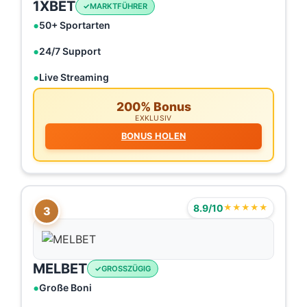
1XBET
MARKTFÜHRER
50+ Sportarten
24/7 Support
Live Streaming
200% Bonus
EXKLUSIV
BONUS HOLEN
8.9/10
★★★★★
3
MELBET
GROSSZÜGIG
Große Boni