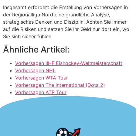
Insgesamt erfordert die Erstellung von Vorhersagen in
der Regionalliga Nord eine gründliche Analyse,
strategisches Denken und Disziplin. Achten Sie immer
auf die Risiken und setzen Sie Ihr Geld nur dort ein, wo
Sie sich sicher fühlen.
Ähnliche Artikel:
Vorhersagen IIHF Eishockey-Weltmeisterschaft
Vorhersagen NHL
Vorhersagen WTA Tour
Vorhersagen The International (Dota 2)
Vorhersagen ATP Tour