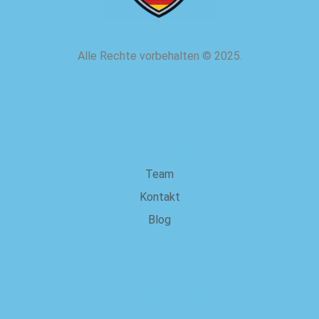
Alle Rechte vorbehalten
©
2025.
über uns
Team
Kontakt
Blog
Rechtliches