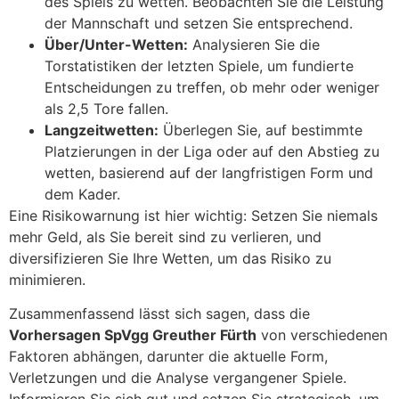
des Spiels zu wetten. Beobachten Sie die Leistung
der Mannschaft und setzen Sie entsprechend.
Über/Unter-Wetten:
Analysieren Sie die
Torstatistiken der letzten Spiele, um fundierte
Entscheidungen zu treffen, ob mehr oder weniger
als 2,5 Tore fallen.
Langzeitwetten:
Überlegen Sie, auf bestimmte
Platzierungen in der Liga oder auf den Abstieg zu
wetten, basierend auf der langfristigen Form und
dem Kader.
Eine Risikowarnung ist hier wichtig: Setzen Sie niemals
mehr Geld, als Sie bereit sind zu verlieren, und
diversifizieren Sie Ihre Wetten, um das Risiko zu
minimieren.
Zusammenfassend lässt sich sagen, dass die
Vorhersagen SpVgg Greuther Fürth
von verschiedenen
Faktoren abhängen, darunter die aktuelle Form,
Verletzungen und die Analyse vergangener Spiele.