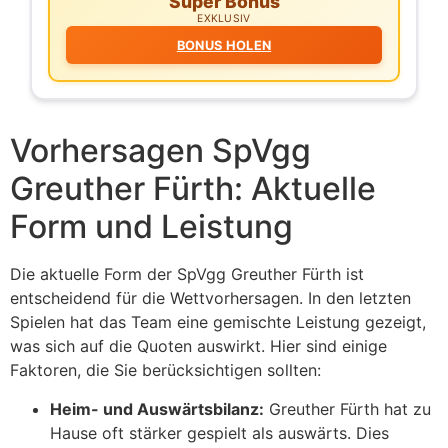
Super Bonus
EXKLUSIV
BONUS HOLEN
Vorhersagen SpVgg
Greuther Fürth: Aktuelle
Form und Leistung
Die aktuelle Form der SpVgg Greuther Fürth ist
entscheidend für die Wettvorhersagen. In den letzten
Spielen hat das Team eine gemischte Leistung gezeigt,
was sich auf die Quoten auswirkt. Hier sind einige
Faktoren, die Sie berücksichtigen sollten:
Heim- und Auswärtsbilanz:
Greuther Fürth hat zu
Hause oft stärker gespielt als auswärts. Dies