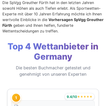
Die SpVgg Greuther Fürth hat in den letzten Jahren
sowohl Höhen als auch Tiefen erlebt. Als Sportwetten-
Experte mit über 10 Jahren Erfahrung möchte ich Ihnen
wertvolle Einblicke in die
Vorhersagen SpVgg Greuther
Fürth
geben und Ihnen helfen, fundierte
Wettentscheidungen zu treffen.
Top 4 Wettanbieter in
Germany
Die besten Buchmacher getestet und
genehmigt von unseren Experten
9.4/10
★★★★★
1