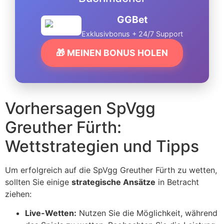
GGBet
Exklusivbonus + 24/7 Support
🎁 MEINEN BONUS HOLEN
Vorhersagen SpVgg
Greuther Fürth:
Wettstrategien und Tipps
Um erfolgreich auf die SpVgg Greuther Fürth zu wetten,
sollten Sie einige
strategische Ansätze
in Betracht
ziehen:
Live-Wetten:
Nutzen Sie die Möglichkeit, während