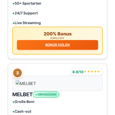
50+ Sportarten
24/7 Support
Live Streaming
200% Bonus
EXKLUSIV
BONUS HOLEN
8.9/10
★★★★★
3
MELBET
GROSSZÜGIG
Große Boni
Cash-out