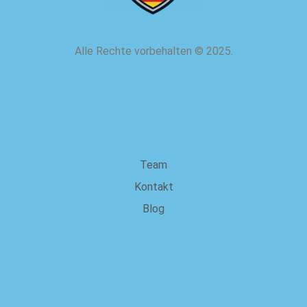
Alle Rechte vorbehalten
©
2025.
über uns
Team
Kontakt
Blog
Rechtliches