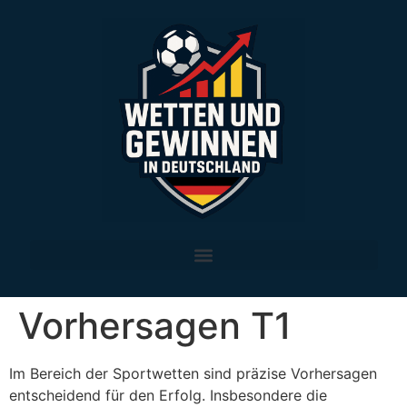
Vorhersagen T1
Im Bereich der Sportwetten sind präzise Vorhersagen
entscheidend für den Erfolg. Insbesondere die