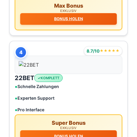
Max Bonus
EXKLUSIV
BONUS HOLEN
8.7/10
★★★★★
4
22BET
KOMPLETT
Schnelle Zahlungen
Experten Support
Pro Interface
Super Bonus
EXKLUSIV
BONUS HOLEN