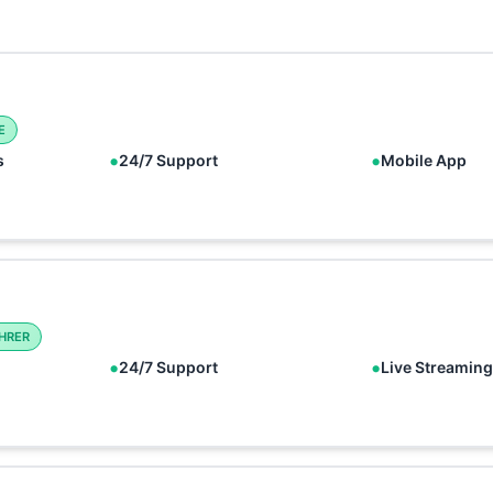
E
s
24/7 Support
Mobile App
HRER
24/7 Support
Live Streamin