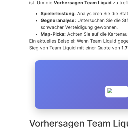
ist. Um die
Vorhersagen Team Liquid
zu tref
Spielerleistung:
Analysieren Sie die Stat
Gegneranalyse:
Untersuchen Sie die St
schwacher Verteidigung gewonnen.
Map-Picks:
Achten Sie auf die Kartenau
Ein aktuelles Beispiel: Wenn Team Liquid geg
Sieg von Team Liquid mit einer Quote von
1.
Vorhersagen Team Liqu