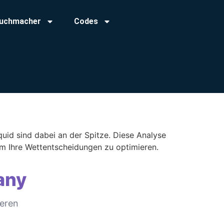
uchmacher
Codes
uid sind dabei an der Spitze. Diese Analyse
m Ihre Wettentscheidungen zu optimieren.
any
eren