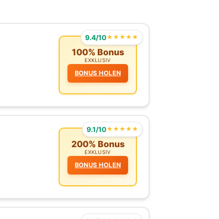
9.4/10
★★★★★
100% Bonus
EXKLUSIV
BONUS HOLEN
9.1/10
★★★★★
200% Bonus
EXKLUSIV
g
BONUS HOLEN