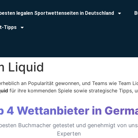
 besten legalen Sportwettenseiten in Deutschland
B
t-Tipps
 Liquid
erheblich an Popularität gewonnen, und Teams wie Team Liq
uid
für ihre kommenden Spiele sowie strategische Tipps, u
p 4 Wettanbieter in Germ
 besten Buchmacher getestet und genehmigt von uns
Experten