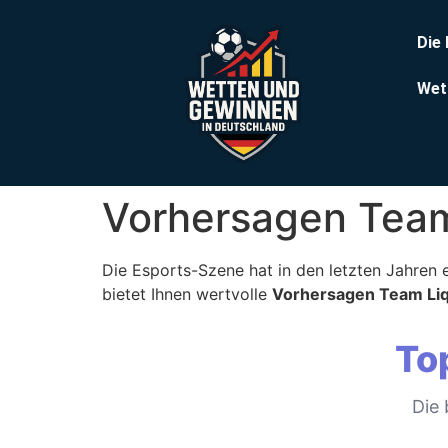
Die
Wet
Vorhersagen Team
Die Esports-Szene hat in den letzten Jahren 
bietet Ihnen wertvolle
Vorhersagen Team Liq
To
Die