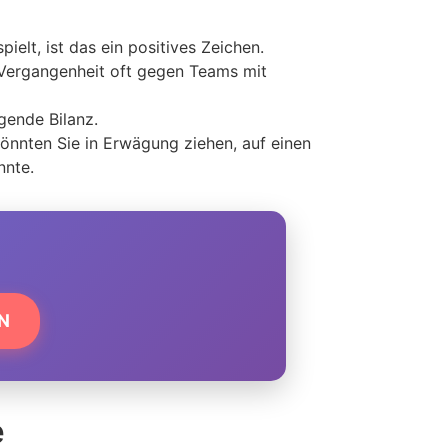
ielt, ist das ein positives Zeichen.
 Vergangenheit oft gegen Teams mit
gende Bilanz.
önnten Sie in Erwägung ziehen, auf einen
nnte.
N
e