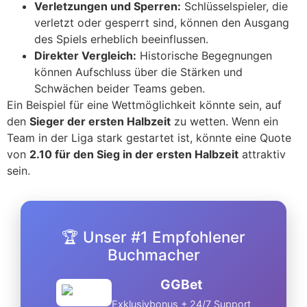
Verletzungen und Sperren:
Schlüsselspieler, die
verletzt oder gesperrt sind, können den Ausgang
des Spiels erheblich beeinflussen.
Direkter Vergleich:
Historische Begegnungen
können Aufschluss über die Stärken und
Schwächen beider Teams geben.
Ein Beispiel für eine Wettmöglichkeit könnte sein, auf
den
Sieger der ersten Halbzeit
zu wetten. Wenn ein
Team in der Liga stark gestartet ist, könnte eine Quote
von
2.10 für den Sieg in der ersten Halbzeit
attraktiv
sein.
🏆 Unser #1 Empfohlener
Buchmacher
GGBet
Exklusivbonus + 24/7 Support