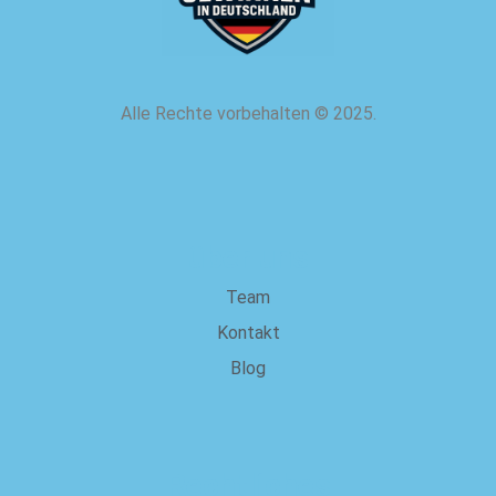
Alle Rechte vorbehalten
©
2025.
über uns
Team
Kontakt
Blog
Rechtliches