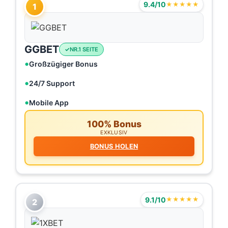
9.4/10
★★★★★
1
GGBET
NR.1 SEITE
Großzügiger Bonus
24/7 Support
Mobile App
100% Bonus
EXKLUSIV
BONUS HOLEN
9.1/10
★★★★★
2