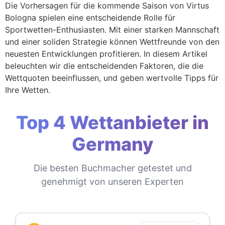
Die Vorhersagen für die kommende Saison von Virtus
Bologna spielen eine entscheidende Rolle für
Sportwetten-Enthusiasten. Mit einer starken Mannschaft
und einer soliden Strategie können Wettfreunde von den
neuesten Entwicklungen profitieren. In diesem Artikel
beleuchten wir die entscheidenden Faktoren, die die
Wettquoten beeinflussen, und geben wertvolle Tipps für
Ihre Wetten.
Top 4 Wettanbieter in
Germany
Die besten Buchmacher getestet und
genehmigt von unseren Experten