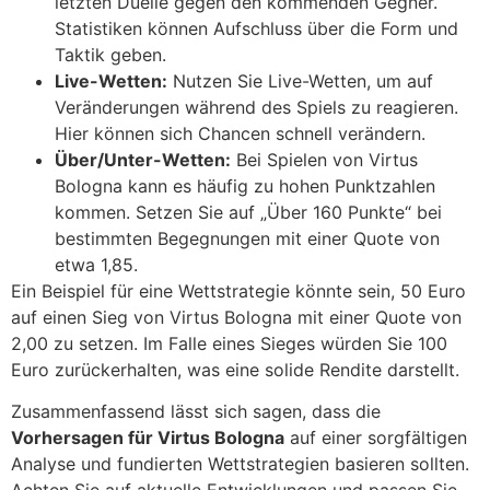
letzten Duelle gegen den kommenden Gegner.
Statistiken können Aufschluss über die Form und
Taktik geben.
Live-Wetten:
Nutzen Sie Live-Wetten, um auf
Veränderungen während des Spiels zu reagieren.
Hier können sich Chancen schnell verändern.
Über/Unter-Wetten:
Bei Spielen von Virtus
Bologna kann es häufig zu hohen Punktzahlen
kommen. Setzen Sie auf „Über 160 Punkte“ bei
bestimmten Begegnungen mit einer Quote von
etwa 1,85.
Ein Beispiel für eine Wettstrategie könnte sein, 50 Euro
auf einen Sieg von Virtus Bologna mit einer Quote von
2,00 zu setzen. Im Falle eines Sieges würden Sie 100
Euro zurückerhalten, was eine solide Rendite darstellt.
Zusammenfassend lässt sich sagen, dass die
Vorhersagen für Virtus Bologna
auf einer sorgfältigen
Analyse und fundierten Wettstrategien basieren sollten.