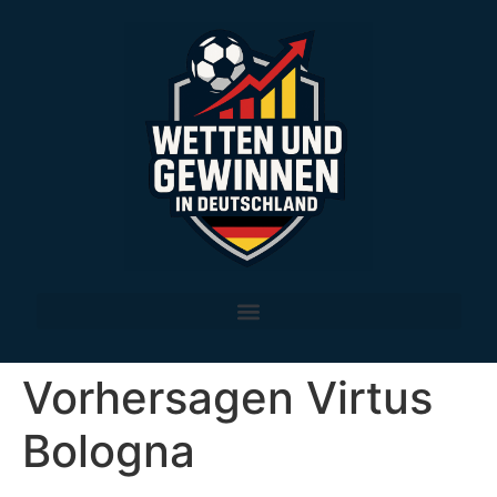
Vorhersagen Virtus
Bologna