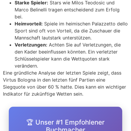
Starke Spieler:
Stars wie Milos Teodosic und
Marco Belinelli tragen entscheidend zum Erfolg
bei.
Heimvorteil:
Spiele im heimischen Palazzetto dello
Sport sind oft von Vorteil, da die Zuschauer die
Mannschaft lautstark unterstützen.
Verletzungen:
Achten Sie auf Verletzungen, die
den Kader beeinflussen könnten. Ein verletzter
Schlüsselspieler kann die Wettquoten stark
verändern.
Eine gründliche Analyse der letzten Spiele zeigt, dass
Virtus Bologna in den letzten fünf Partien eine
Siegquote von über 60 % hatte. Dies kann ein wichtiger
Indikator für zukünftige Wetten sein.
🏆 Unser #1 Empfohlener
Buchmacher