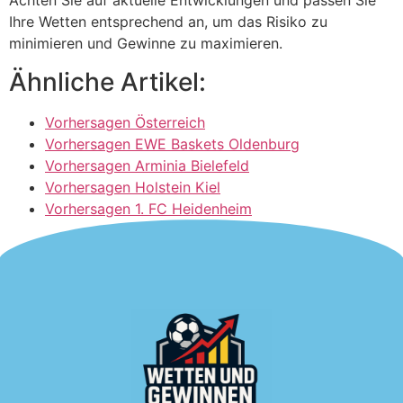
Achten Sie auf aktuelle Entwicklungen und passen Sie
Ihre Wetten entsprechend an, um das Risiko zu
minimieren und Gewinne zu maximieren.
Ähnliche Artikel:
Vorhersagen Österreich
Vorhersagen EWE Baskets Oldenburg
Vorhersagen Arminia Bielefeld
Vorhersagen Holstein Kiel
Vorhersagen 1. FC Heidenheim