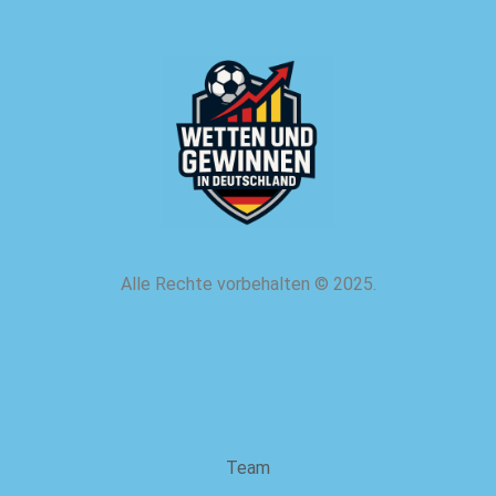
Alle Rechte vorbehalten
©
2025.
über uns
Team