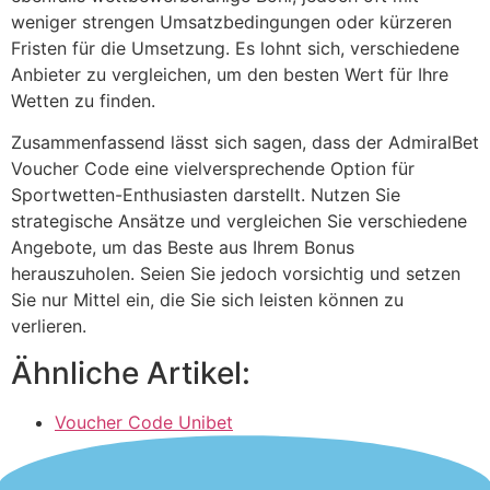
weniger strengen Umsatzbedingungen oder kürzeren
Fristen für die Umsetzung. Es lohnt sich, verschiedene
Anbieter zu vergleichen, um den besten Wert für Ihre
Wetten zu finden.
Zusammenfassend lässt sich sagen, dass der AdmiralBet
Voucher Code eine vielversprechende Option für
Sportwetten-Enthusiasten darstellt. Nutzen Sie
strategische Ansätze und vergleichen Sie verschiedene
Angebote, um das Beste aus Ihrem Bonus
herauszuholen. Seien Sie jedoch vorsichtig und setzen
Sie nur Mittel ein, die Sie sich leisten können zu
verlieren.
Ähnliche Artikel:
Voucher Code Unibet