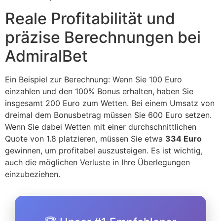
Reale Profitabilität und
präzise Berechnungen bei
AdmiralBet
Ein Beispiel zur Berechnung: Wenn Sie 100 Euro
einzahlen und den 100% Bonus erhalten, haben Sie
insgesamt 200 Euro zum Wetten. Bei einem Umsatz von
dreimal dem Bonusbetrag müssen Sie 600 Euro setzen.
Wenn Sie dabei Wetten mit einer durchschnittlichen
Quote von 1.8 platzieren, müssen Sie etwa
334 Euro
gewinnen, um profitabel auszusteigen. Es ist wichtig,
auch die möglichen Verluste in Ihre Überlegungen
einzubeziehen.