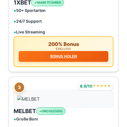
1XBET
MARKTFÜHRER
50+ Sportarten
24/7 Support
Live Streaming
200% Bonus
EXKLUSIV
BONUS HOLEN
8.9/10
★★★★★
3
MELBET
GROSSZÜGIG
Große Boni