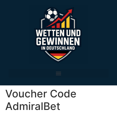
Voucher Code
AdmiralBet