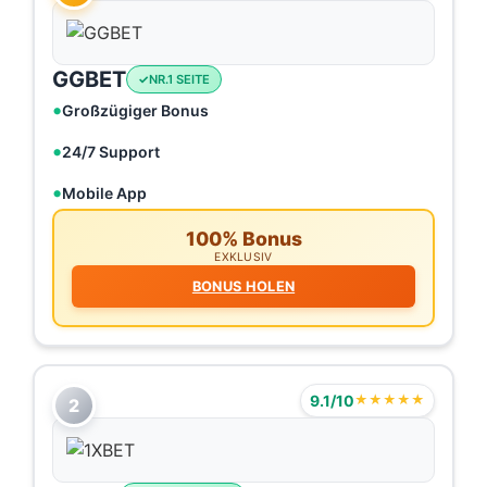
GGBET
NR.1 SEITE
Großzügiger Bonus
24/7 Support
Mobile App
100% Bonus
EXKLUSIV
BONUS HOLEN
9.1/10
★★★★★
2