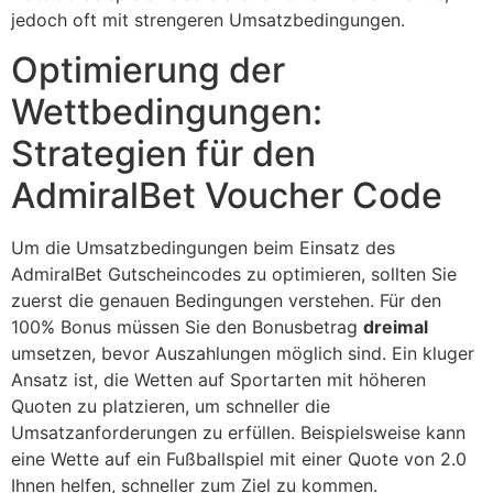
jedoch oft mit strengeren Umsatzbedingungen.
Optimierung der
Wettbedingungen:
Strategien für den
AdmiralBet Voucher Code
Um die Umsatzbedingungen beim Einsatz des
AdmiralBet Gutscheincodes zu optimieren, sollten Sie
zuerst die genauen Bedingungen verstehen. Für den
100% Bonus müssen Sie den Bonusbetrag
dreimal
umsetzen, bevor Auszahlungen möglich sind. Ein kluger
Ansatz ist, die Wetten auf Sportarten mit höheren
Quoten zu platzieren, um schneller die
Umsatzanforderungen zu erfüllen. Beispielsweise kann
eine Wette auf ein Fußballspiel mit einer Quote von 2.0
Ihnen helfen, schneller zum Ziel zu kommen.