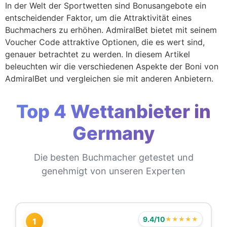
In der Welt der Sportwetten sind Bonusangebote ein
entscheidender Faktor, um die Attraktivität eines
Buchmachers zu erhöhen. AdmiralBet bietet mit seinem
Voucher Code attraktive Optionen, die es wert sind,
genauer betrachtet zu werden. In diesem Artikel
beleuchten wir die verschiedenen Aspekte der Boni von
AdmiralBet und vergleichen sie mit anderen Anbietern.
Top 4 Wettanbieter in
Germany
Die besten Buchmacher getestet und
genehmigt von unseren Experten
9.4/10
★★★★★
1