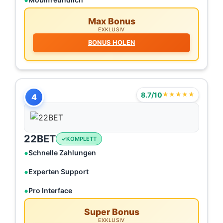
Max Bonus
EXKLUSIV
BONUS HOLEN
8.7/10
★★★★★
4
22BET
KOMPLETT
Schnelle Zahlungen
Experten Support
Pro Interface
Super Bonus
EXKLUSIV