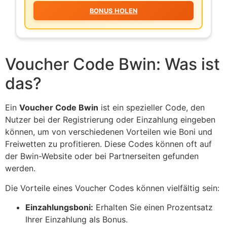
BONUS HOLEN
Voucher Code Bwin: Was ist
das?
Ein
Voucher Code Bwin
ist ein spezieller Code, den
Nutzer bei der Registrierung oder Einzahlung eingeben
können, um von verschiedenen Vorteilen wie Boni und
Freiwetten zu profitieren. Diese Codes können oft auf
der Bwin-Website oder bei Partnerseiten gefunden
werden.
Die Vorteile eines Voucher Codes können vielfältig sein:
Einzahlungsboni:
Erhalten Sie einen Prozentsatz
Ihrer Einzahlung als Bonus.