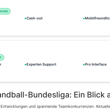
ÜGIG
Cash-out
Mobilfreundli
T
n
Experten Support
Pro Interface
ndball-Bundesliga: Ein Blick a
 Entwicklungen und spannende Teamkonkurrenzen. Aktuelle S