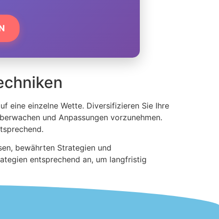
N
echniken
 eine einzelne Wette. Diversifizieren Sie Ihre
zu überwachen und Anpassungen vorzunehmen.
ntsprechend.
ysen, bewährten Strategien und
ategien entsprechend an, um langfristig