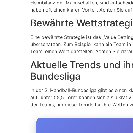
Heimbilanz der Mannschaften, sind entscheid
haben oft einen klaren Vorteil. Achten Sie auf
Bewährte Wettstrategi
Eine bewährte Strategie ist das „Value Betting
überschätzen. Zum Beispiel kann ein Team in
Team, einen Wert darstellen. Achten Sie darau
Aktuelle Trends und ih
Bundesliga
In der 2. Handball-Bundesliga gibt es einen k
auf „unter 55,5 Tore“ können sich als lukrati
der Teams, um diese Trends für Ihre Wetten z