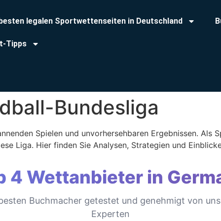
 besten legalen Sportwettenseiten in Deutschland
B
t-Tipps
dball-Bundesliga
pannenden Spielen und unvorhersehbaren Ergebnissen. Als 
diese Liga. Hier finden Sie Analysen, Strategien und Einblic
p 4 Wettanbieter in Germ
 besten Buchmacher getestet und genehmigt von uns
Experten