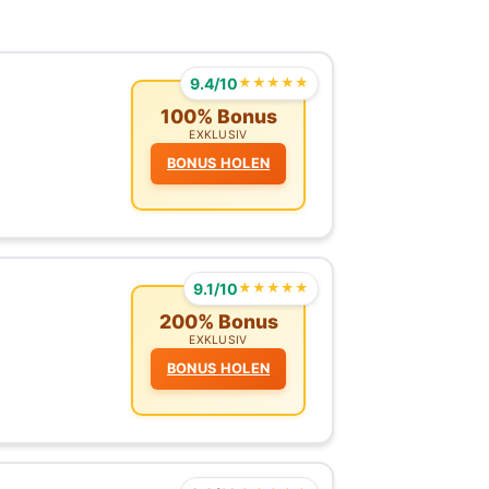
9.4/10
★★★★★
100% Bonus
EXKLUSIV
BONUS HOLEN
9.1/10
★★★★★
200% Bonus
EXKLUSIV
g
BONUS HOLEN