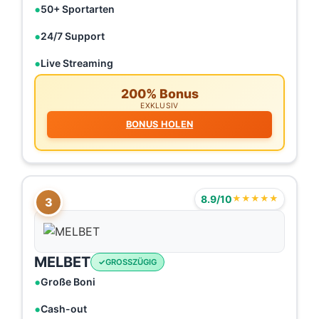
50+ Sportarten
24/7 Support
Live Streaming
200% Bonus
EXKLUSIV
BONUS HOLEN
8.9/10
★★★★★
3
MELBET
GROSSZÜGIG
Große Boni
Cash-out