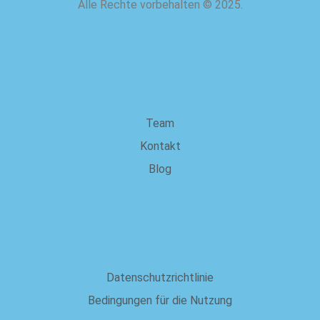
Alle Rechte vorbehalten
©
2025.
über uns
Team
Kontakt
Blog
Rechtliches
Datenschutzrichtlinie
Bedingungen für die Nutzung