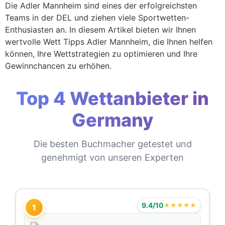
Die Adler Mannheim sind eines der erfolgreichsten
Teams in der DEL und ziehen viele Sportwetten-
Enthusiasten an. In diesem Artikel bieten wir Ihnen
wertvolle Wett Tipps Adler Mannheim, die Ihnen helfen
können, Ihre Wettstrategien zu optimieren und Ihre
Gewinnchancen zu erhöhen.
Top 4 Wettanbieter in
Germany
Die besten Buchmacher getestet und
genehmigt von unseren Experten
9.4/10
★★★★★
1