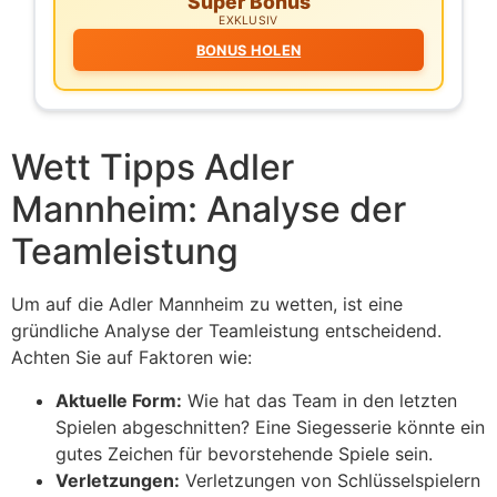
Super Bonus
EXKLUSIV
BONUS HOLEN
Wett Tipps Adler
Mannheim: Analyse der
Teamleistung
Um auf die Adler Mannheim zu wetten, ist eine
gründliche Analyse der Teamleistung entscheidend.
Achten Sie auf Faktoren wie:
Aktuelle Form:
Wie hat das Team in den letzten
Spielen abgeschnitten? Eine Siegesserie könnte ein
gutes Zeichen für bevorstehende Spiele sein.
Verletzungen:
Verletzungen von Schlüsselspielern