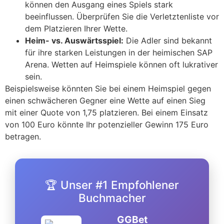
können den Ausgang eines Spiels stark
beeinflussen. Überprüfen Sie die Verletztenliste vor
dem Platzieren Ihrer Wette.
Heim- vs. Auswärtsspiel:
Die Adler sind bekannt
für ihre starken Leistungen in der heimischen SAP
Arena. Wetten auf Heimspiele können oft lukrativer
sein.
Beispielsweise könnten Sie bei einem Heimspiel gegen
einen schwächeren Gegner eine Wette auf einen Sieg
mit einer Quote von 1,75 platzieren. Bei einem Einsatz
von 100 Euro könnte Ihr potenzieller Gewinn 175 Euro
betragen.
🏆 Unser #1 Empfohlener
Buchmacher
GGBet