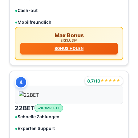
Cash-out
Mobilfreundlich
Max Bonus
EXKLUSIV
BONUS HOLEN
8.7/10
★★★★★
4
22BET
KOMPLETT
Schnelle Zahlungen
Experten Support