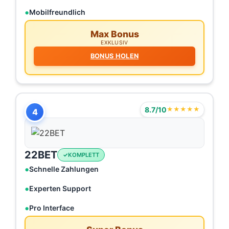
Mobilfreundlich
Max Bonus
EXKLUSIV
BONUS HOLEN
8.7/10
★★★★★
4
22BET
KOMPLETT
Schnelle Zahlungen
Experten Support
Pro Interface