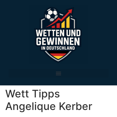
Wett Tipps
Angelique Kerber