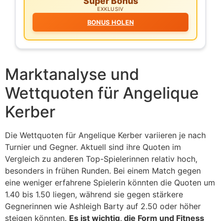
Super Bonus
EXKLUSIV
BONUS HOLEN
Marktanalyse und
Wettquoten für Angelique
Kerber
Die Wettquoten für Angelique Kerber variieren je nach
Turnier und Gegner. Aktuell sind ihre Quoten im
Vergleich zu anderen Top-Spielerinnen relativ hoch,
besonders in frühen Runden. Bei einem Match gegen
eine weniger erfahrene Spielerin könnten die Quoten um
1.40 bis 1.50 liegen, während sie gegen stärkere
Gegnerinnen wie Ashleigh Barty auf 2.50 oder höher
steigen könnten.
Es ist wichtig, die Form und Fitness