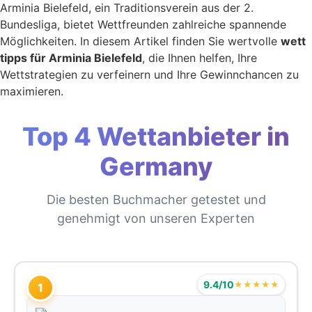
Arminia Bielefeld, ein Traditionsverein aus der 2.
Bundesliga, bietet Wettfreunden zahlreiche spannende
Möglichkeiten. In diesem Artikel finden Sie wertvolle
wett
tipps für Arminia Bielefeld
, die Ihnen helfen, Ihre
Wettstrategien zu verfeinern und Ihre Gewinnchancen zu
maximieren.
Top 4 Wettanbieter in
Germany
Die besten Buchmacher getestet und
genehmigt von unseren Experten
9.4/10
★★★★★
1