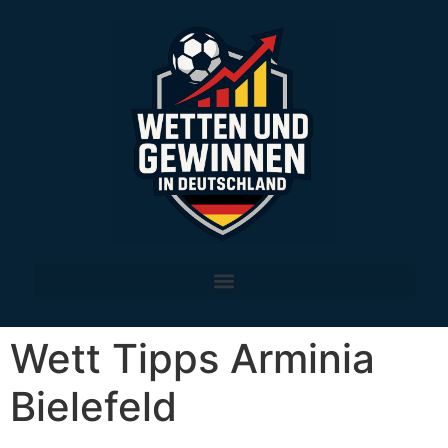
Wett Tipps Arminia
Bielefeld