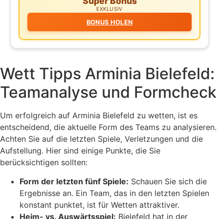
Super Bonus
EXKLUSIV
BONUS HOLEN
Wett Tipps Arminia Bielefeld:
Teamanalyse und Formcheck
Um erfolgreich auf Arminia Bielefeld zu wetten, ist es
entscheidend, die aktuelle Form des Teams zu analysieren.
Achten Sie auf die letzten Spiele, Verletzungen und die
Aufstellung. Hier sind einige Punkte, die Sie
berücksichtigen sollten:
Form der letzten fünf Spiele:
Schauen Sie sich die
Ergebnisse an. Ein Team, das in den letzten Spielen
konstant punktet, ist für Wetten attraktiver.
Heim- vs. Auswärtsspiel:
Bielefeld hat in der