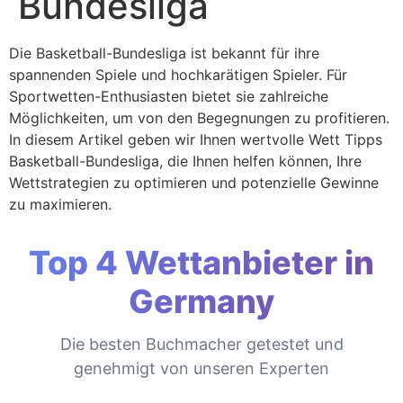
Bundesliga
Die Basketball-Bundesliga ist bekannt für ihre
spannenden Spiele und hochkarätigen Spieler. Für
Sportwetten-Enthusiasten bietet sie zahlreiche
Möglichkeiten, um von den Begegnungen zu profitieren.
In diesem Artikel geben wir Ihnen wertvolle Wett Tipps
Basketball-Bundesliga, die Ihnen helfen können, Ihre
Wettstrategien zu optimieren und potenzielle Gewinne
zu maximieren.
Top 4 Wettanbieter in
Germany
Die besten Buchmacher getestet und
genehmigt von unseren Experten