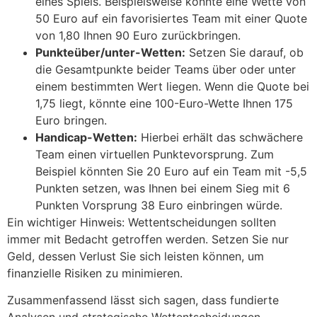
eines Spiels. Beispielsweise könnte eine Wette von
50 Euro auf ein favorisiertes Team mit einer Quote
von 1,80 Ihnen 90 Euro zurückbringen.
Punkteüber/unter-Wetten:
Setzen Sie darauf, ob
die Gesamtpunkte beider Teams über oder unter
einem bestimmten Wert liegen. Wenn die Quote bei
1,75 liegt, könnte eine 100-Euro-Wette Ihnen 175
Euro bringen.
Handicap-Wetten:
Hierbei erhält das schwächere
Team einen virtuellen Punktevorsprung. Zum
Beispiel könnten Sie 20 Euro auf ein Team mit -5,5
Punkten setzen, was Ihnen bei einem Sieg mit 6
Punkten Vorsprung 38 Euro einbringen würde.
Ein wichtiger Hinweis: Wettentscheidungen sollten
immer mit Bedacht getroffen werden. Setzen Sie nur
Geld, dessen Verlust Sie sich leisten können, um
finanzielle Risiken zu minimieren.
Zusammenfassend lässt sich sagen, dass fundierte