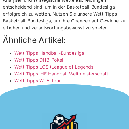
Analysen und strategische Wettentscheidungen
entscheidend sind, um in der Basketball-Bundesliga
erfolgreich zu wetten. Nutzen Sie unsere Wett Tipps
Basketball-Bundesliga, um Ihre Chancen auf Gewinne zu
erhöhen und verantwortungsbewusst zu spielen.
Ähnliche Artikel:
Wett Tipps Handball-Bundesliga
Wett Tipps DHB-Pokal
Wett Tipps LCS (League of Legends)
Wett Tipps IHF Handball-Weltmeisterschaft
Wett Tipps WTA Tour