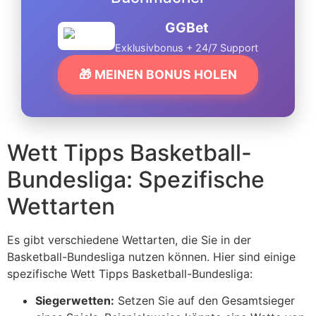
GGBet
Exklusivbonus + 24/7 Support
🎁 MEINEN BONUS HOLEN
Wett Tipps Basketball-
Bundesliga: Spezifische
Wettarten
Es gibt verschiedene Wettarten, die Sie in der
Basketball-Bundesliga nutzen können. Hier sind einige
spezifische Wett Tipps Basketball-Bundesliga:
Siegerwetten:
Setzen Sie auf den Gesamtsieger