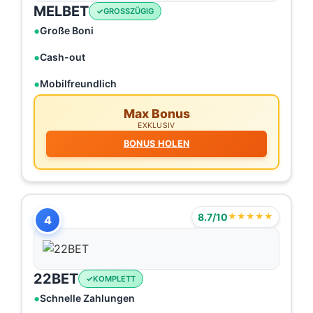
MELBET
GROSSZÜGIG
Große Boni
Cash-out
Mobilfreundlich
Max Bonus
EXKLUSIV
BONUS HOLEN
8.7/10
★★★★★
4
22BET
KOMPLETT
Schnelle Zahlungen