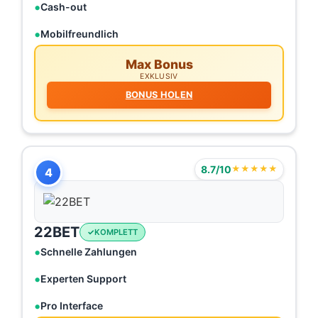
Cash-out
Mobilfreundlich
Max Bonus
EXKLUSIV
BONUS HOLEN
8.7/10
★★★★★
4
22BET
KOMPLETT
Schnelle Zahlungen
Experten Support
Pro Interface