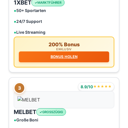
1XBET
MARKTFÜHRER
50+ Sportarten
24/7 Support
Live Streaming
200% Bonus
EXKLUSIV
BONUS HOLEN
8.9/10
★★★★★
3
MELBET
GROSSZÜGIG
Große Boni