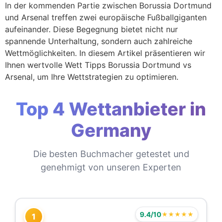
In der kommenden Partie zwischen Borussia Dortmund
und Arsenal treffen zwei europäische Fußballgiganten
aufeinander. Diese Begegnung bietet nicht nur
spannende Unterhaltung, sondern auch zahlreiche
Wettmöglichkeiten. In diesem Artikel präsentieren wir
Ihnen wertvolle Wett Tipps Borussia Dortmund vs
Arsenal, um Ihre Wettstrategien zu optimieren.
Top 4 Wettanbieter in
Germany
Die besten Buchmacher getestet und
genehmigt von unseren Experten
9.4/10
★★★★★
1