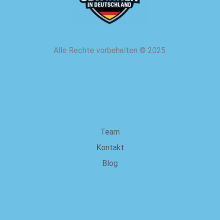
Alle Rechte vorbehalten
©
2025.
über uns
Team
Kontakt
Blog
Rechtliches