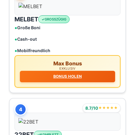
MELBET
GROSSZÜGIG
Große Boni
Cash-out
Mobilfreundlich
Max Bonus
EXKLUSIV
BONUS HOLEN
8.7/10
★★★★★
4
22BET
KOMPLETT