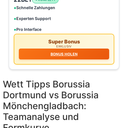
Schnelle Zahlungen
Experten Support
Pro Interface
Super Bonus
EXKLUSIV
BONUS HOLEN
Wett Tipps Borussia
Dortmund vs Borussia
Mönchengladbach:
Teamanalyse und
Formkurve