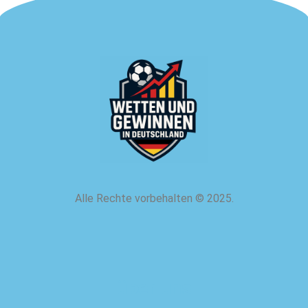
Alle Rechte vorbehalten
©
2025.
über uns