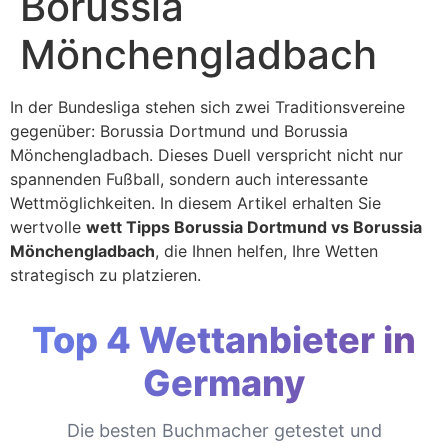
Borussia
Mönchengladbach
In der Bundesliga stehen sich zwei Traditionsvereine
gegenüber: Borussia Dortmund und Borussia
Mönchengladbach. Dieses Duell verspricht nicht nur
spannenden Fußball, sondern auch interessante
Wettmöglichkeiten. In diesem Artikel erhalten Sie
wertvolle
wett Tipps Borussia Dortmund vs Borussia
Mönchengladbach
, die Ihnen helfen, Ihre Wetten
strategisch zu platzieren.
Top 4 Wettanbieter in
Germany
Die besten Buchmacher getestet und