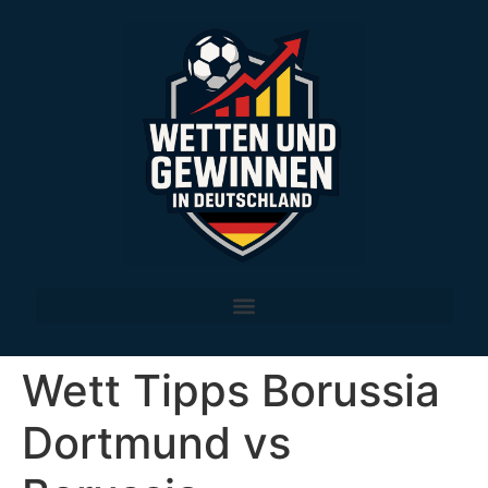
Wett Tipps Borussia
Dortmund vs