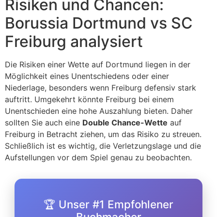
Risiken und Chancen:
Borussia Dortmund vs SC
Freiburg analysiert
Die Risiken einer Wette auf Dortmund liegen in der
Möglichkeit eines Unentschiedens oder einer
Niederlage, besonders wenn Freiburg defensiv stark
auftritt. Umgekehrt könnte Freiburg bei einem
Unentschieden eine hohe Auszahlung bieten. Daher
sollten Sie auch eine
Double Chance-Wette
auf
Freiburg in Betracht ziehen, um das Risiko zu streuen.
Schließlich ist es wichtig, die Verletzungslage und die
Aufstellungen vor dem Spiel genau zu beobachten.
🏆 Unser #1 Empfohlener
Buchmacher