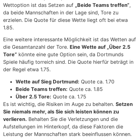
Wettoption ist das Setzen auf
„Beide Teams treffen“
,
da beide Mannschaften in der Lage sind, Tore zu
erzielen. Die Quote für diese Wette liegt oft bei etwa
1.85.
Eine weitere interessante Möglichkeit ist das Wetten auf
die Gesamtanzahl der Tore.
Eine Wette auf „Über 2.5
Tore“
könnte eine gute Option sein, da Dortmunds
Spiele häufig torreich sind. Die Quote hierfür beträgt in
der Regel etwa 1.75.
Wette auf Sieg Dortmund:
Quote ca. 1.70
Beide Teams treffen:
Quote ca. 1.85
Über 2.5 Tore:
Quote ca. 1.75
Es ist wichtig, die Risiken im Auge zu behalten.
Setzen
Sie niemals mehr, als Sie sich leisten können zu
verlieren.
Behalten Sie die Verletzungen und die
Aufstellungen im Hinterkopf, da diese Faktoren die
Leistung der Mannschaften stark beeinflussen können.