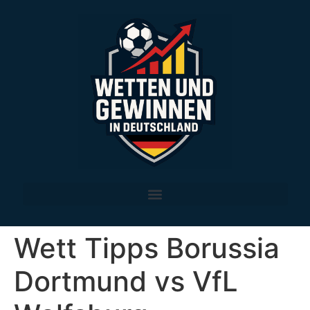
Wett Tipps Borussia
Dortmund vs VfL