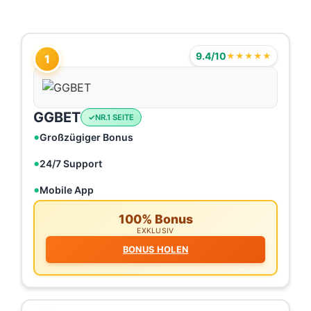
9.4/10
★★★★★
1
GGBET
NR.1 SEITE
Großzügiger Bonus
24/7 Support
Mobile App
100% Bonus
EXKLUSIV
BONUS HOLEN