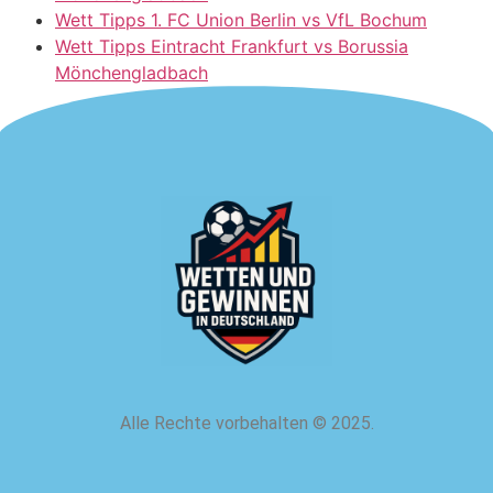
Wett Tipps 1. FC Union Berlin vs VfL Bochum
Wett Tipps Eintracht Frankfurt vs Borussia
Mönchengladbach
Alle Rechte vorbehalten
©
2025.