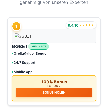
genehmigt von unseren Experten
9.4/10
★★★★★
1
GGBET
NR.1 SEITE
Großzügiger Bonus
24/7 Support
Mobile App
100% Bonus
EXKLUSIV
BONUS HOLEN