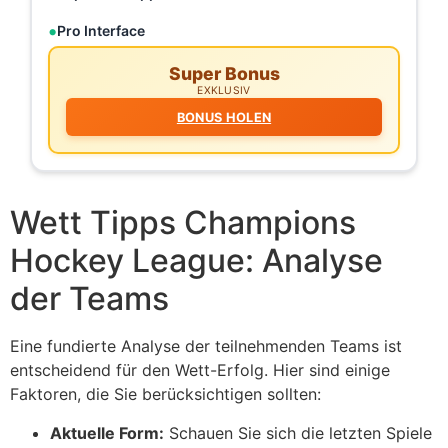
Pro Interface
Super Bonus
EXKLUSIV
BONUS HOLEN
Wett Tipps Champions
Hockey League: Analyse
der Teams
Eine fundierte Analyse der teilnehmenden Teams ist
entscheidend für den Wett-Erfolg. Hier sind einige
Faktoren, die Sie berücksichtigen sollten:
Aktuelle Form:
Schauen Sie sich die letzten Spiele