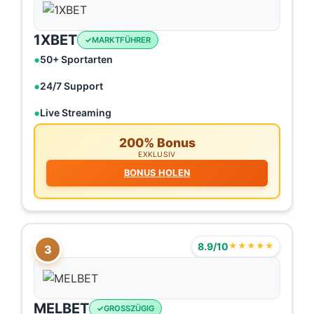
1XBET
MARKTFÜHRER
50+ Sportarten
24/7 Support
Live Streaming
200% Bonus
EXKLUSIV
BONUS HOLEN
8.9/10
★★★★★
3
MELBET
GROSSZÜGIG