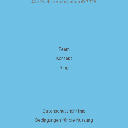
Alle Rechte vorbehalten
©
2025.
über uns
Team
Kontakt
Blog
Rechtliches
Datenschutzrichtlinie
Bedingungen für die Nutzung