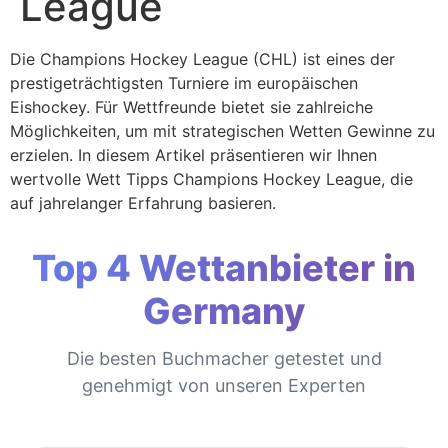
League
Die Champions Hockey League (CHL) ist eines der
prestigeträchtigsten Turniere im europäischen
Eishockey. Für Wettfreunde bietet sie zahlreiche
Möglichkeiten, um mit strategischen Wetten Gewinne zu
erzielen. In diesem Artikel präsentieren wir Ihnen
wertvolle Wett Tipps Champions Hockey League, die
auf jahrelanger Erfahrung basieren.
Top 4 Wettanbieter in
Germany
Die besten Buchmacher getestet und
genehmigt von unseren Experten