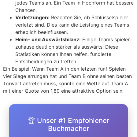
jedes Teams an. Ein Team in Hochform hat bessere
Chancen.
Verletzungen:
Beachten Sie, ob Schlüsselspieler
verletzt sind. Dies kann die Leistung eines Teams
erheblich beeinflussen.
Heim- und Auswärtsbilanz:
Einige Teams spielen
zuhause deutlich stärker als auswärts. Diese
Statistiken können Ihnen helfen, fundierte
Entscheidungen zu treffen.
Ein Beispiel: Wenn Team A in den letzten fünf Spielen
vier Siege errungen hat und Team B ohne seinen besten
Torwart antreten muss, könnte eine Wette auf Team A
mit einer Quote von 1,80 eine attraktive Option sein.
🏆 Unser #1 Empfohlener
Buchmacher