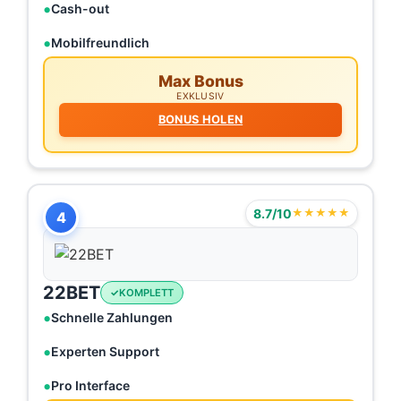
Cash-out
Mobilfreundlich
Max Bonus
EXKLUSIV
BONUS HOLEN
8.7/10
★★★★★
4
22BET
KOMPLETT
Schnelle Zahlungen
Experten Support
Pro Interface