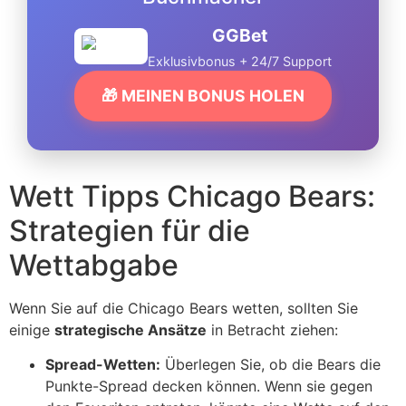
GGBet
Exklusivbonus + 24/7 Support
🎁 MEINEN BONUS HOLEN
Wett Tipps Chicago Bears:
Strategien für die
Wettabgabe
Wenn Sie auf die Chicago Bears wetten, sollten Sie
einige
strategische Ansätze
in Betracht ziehen:
Spread-Wetten:
Überlegen Sie, ob die Bears die
Punkte-Spread decken können. Wenn sie gegen