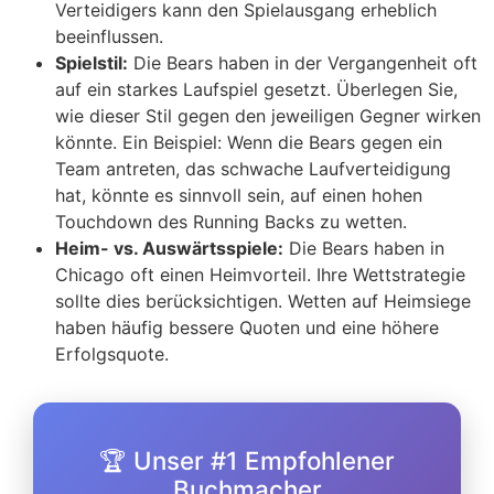
Verteidigers kann den Spielausgang erheblich
beeinflussen.
Spielstil:
Die Bears haben in der Vergangenheit oft
auf ein starkes Laufspiel gesetzt. Überlegen Sie,
wie dieser Stil gegen den jeweiligen Gegner wirken
könnte. Ein Beispiel: Wenn die Bears gegen ein
Team antreten, das schwache Laufverteidigung
hat, könnte es sinnvoll sein, auf einen hohen
Touchdown des Running Backs zu wetten.
Heim- vs. Auswärtsspiele:
Die Bears haben in
Chicago oft einen Heimvorteil. Ihre Wettstrategie
sollte dies berücksichtigen. Wetten auf Heimsiege
haben häufig bessere Quoten und eine höhere
Erfolgsquote.
🏆 Unser #1 Empfohlener
Buchmacher