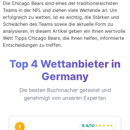
Die Chicago Bears sind eines der traditionsreichsten
Teams in der NFL und ziehen viele Wettende an. Um
erfolgreich zu wetten, ist es wichtig, die Stärken und
Schwächen des Teams sowie die aktuelle Form zu
analysieren. In diesem Artikel geben wir Ihnen wertvolle
Wett Tipps Chicago Bears, die Ihnen helfen, informierte
Entscheidungen zu treffen.
Top 4 Wettanbieter in
Germany
Die besten Buchmacher getestet und
genehmigt von unseren Experten
9.4/10
★★★★★
1