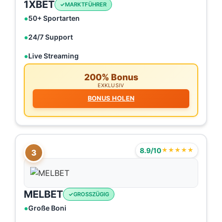
1XBET
MARKTFÜHRER
50+ Sportarten
24/7 Support
Live Streaming
200% Bonus
EXKLUSIV
BONUS HOLEN
8.9/10
★★★★★
3
MELBET
GROSSZÜGIG
Große Boni