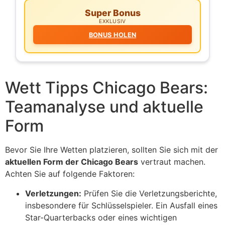
Super Bonus
EXKLUSIV
BONUS HOLEN
Wett Tipps Chicago Bears:
Teamanalyse und aktuelle
Form
Bevor Sie Ihre Wetten platzieren, sollten Sie sich mit der
aktuellen Form der Chicago Bears
vertraut machen.
Achten Sie auf folgende Faktoren:
Verletzungen:
Prüfen Sie die Verletzungsberichte,
insbesondere für Schlüsselspieler. Ein Ausfall eines
Star-Quarterbacks oder eines wichtigen