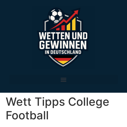
Wett Tipps College
Football