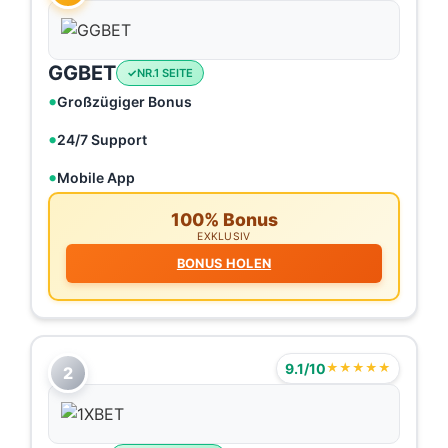
GGBET
NR.1 SEITE
Großzügiger Bonus
24/7 Support
Mobile App
100% Bonus
EXKLUSIV
BONUS HOLEN
9.1/10
★★★★★
2