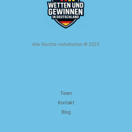
Alle Rechte vorbehalten
©
2025.
über uns
Team
Kontakt
Blog