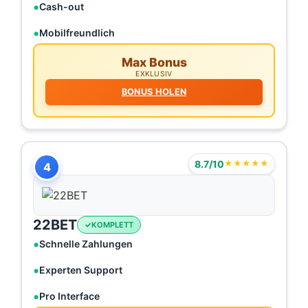
Cash-out
Mobilfreundlich
Max Bonus
EXKLUSIV
BONUS HOLEN
8.7/10
★★★★★
4
22BET
KOMPLETT
Schnelle Zahlungen
Experten Support
Pro Interface