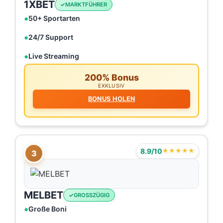
1XBET
MARKTFÜHRER
50+ Sportarten
24/7 Support
Live Streaming
200% Bonus
EXKLUSIV
BONUS HOLEN
8.9/10
★★★★★
3
MELBET
GROSSZÜGIG
Große Boni