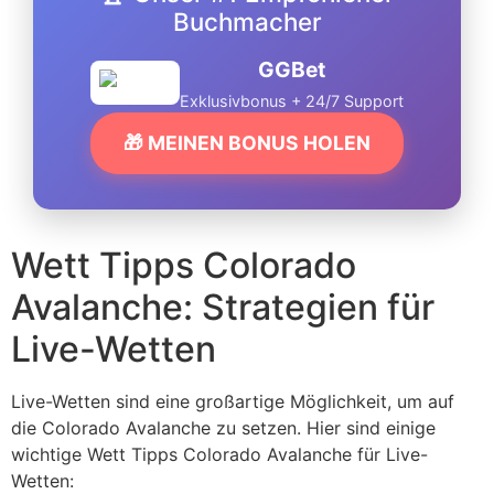
Buchmacher
GGBet
Exklusivbonus + 24/7 Support
🎁 MEINEN BONUS HOLEN
Wett Tipps Colorado
Avalanche: Strategien für
Live-Wetten
Live-Wetten sind eine großartige Möglichkeit, um auf
die Colorado Avalanche zu setzen. Hier sind einige
wichtige Wett Tipps Colorado Avalanche für Live-
Wetten: