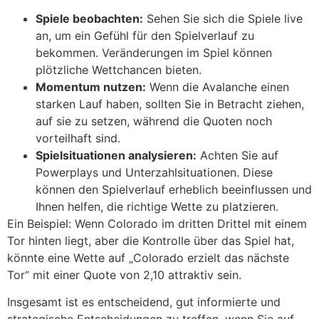
Spiele beobachten:
Sehen Sie sich die Spiele live
an, um ein Gefühl für den Spielverlauf zu
bekommen. Veränderungen im Spiel können
plötzliche Wettchancen bieten.
Momentum nutzen:
Wenn die Avalanche einen
starken Lauf haben, sollten Sie in Betracht ziehen,
auf sie zu setzen, während die Quoten noch
vorteilhaft sind.
Spielsituationen analysieren:
Achten Sie auf
Powerplays und Unterzahlsituationen. Diese
können den Spielverlauf erheblich beeinflussen und
Ihnen helfen, die richtige Wette zu platzieren.
Ein Beispiel: Wenn Colorado im dritten Drittel mit einem
Tor hinten liegt, aber die Kontrolle über das Spiel hat,
könnte eine Wette auf „Colorado erzielt das nächste
Tor“ mit einer Quote von 2,10 attraktiv sein.
Insgesamt ist es entscheidend, gut informierte und