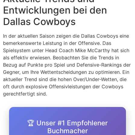
Entwicklungen bei den
Dallas Cowboys
In der aktuellen Saison zeigen die Dallas Cowboys eine
bemerkenswerte Leistung in der Offensive. Das
Spielsystem unter Head Coach Mike McCarthy hat sich
als effektiv erwiesen. Beobachten Sie die Trends in
Bezug auf Punkte pro Spiel und Defensive-Rankings der
Gegner, um Ihre Wettentscheidungen zu optimieren. Ein
aktueller Trend sind die hohen Over/Under-Wetten, die
oft durch explosive Offensivleistungen der Cowboys
gerechtfertigt sind.
🏆 Unser #1 Empfohlener
Buchmacher