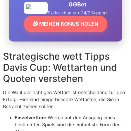
GGBet
Exklusivbonus + 24/7 Support
🎁 MEINEN BONUS HOLEN
Strategische wett Tipps
Davis Cup: Wettarten und
Quoten verstehen
Die Wahl der richtigen Wettart ist entscheidend für den
Erfolg. Hier sind einige beliebte Wettarten, die Sie in
Betracht ziehen sollten:
Einzelwetten:
Wetten auf den Ausgang eines
bestimmten Spiels sind die einfachste Form der