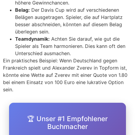
höhere Gewinnchancen.
Belag:
Der Davis Cup wird auf verschiedenen
Belägen ausgetragen. Spieler, die auf Hartplatz
besser abschneiden, könnten auf diesem Belag
überlegen sein.
Teamdynamik:
Achten Sie darauf, wie gut die
Spieler als Team harmonieren. Dies kann oft den
Unterschied ausmachen.
Ein praktisches Beispiel: Wenn Deutschland gegen
Frankreich spielt und Alexander Zverev in Topform ist,
könnte eine Wette auf Zverev mit einer Quote von 1.80
bei einem Einsatz von 100 Euro eine lukrative Option
sein.
🏆 Unser #1 Empfohlener
Buchmacher