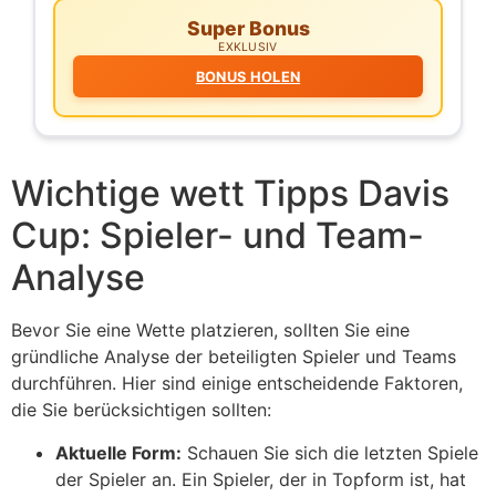
Super Bonus
EXKLUSIV
BONUS HOLEN
Wichtige wett Tipps Davis
Cup: Spieler- und Team-
Analyse
Bevor Sie eine Wette platzieren, sollten Sie eine
gründliche Analyse der beteiligten Spieler und Teams
durchführen. Hier sind einige entscheidende Faktoren,
die Sie berücksichtigen sollten:
Aktuelle Form:
Schauen Sie sich die letzten Spiele
der Spieler an. Ein Spieler, der in Topform ist, hat