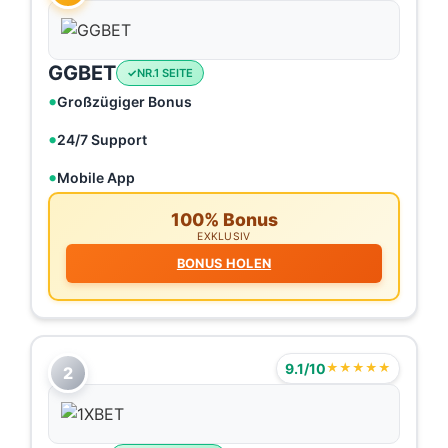
GGBET
NR.1 SEITE
Großzügiger Bonus
24/7 Support
Mobile App
100% Bonus
EXKLUSIV
BONUS HOLEN
9.1/10
★★★★★
2