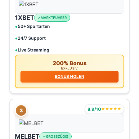
1XBET
MARKTFÜHRER
50+ Sportarten
24/7 Support
Live Streaming
200% Bonus
EXKLUSIV
BONUS HOLEN
8.9/10
★★★★★
3
MELBET
GROSSZÜGIG