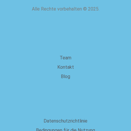
Alle Rechte vorbehalten
©
2025.
über uns
Team
Kontakt
Blog
Rechtliches
Datenschutzrichtlinie
Bedingungen für die Nutzung