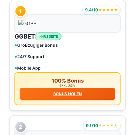
9.4/10
★★★★★
1
GGBET
NR.1 SEITE
Großzügiger Bonus
24/7 Support
Mobile App
100% Bonus
EXKLUSIV
BONUS HOLEN
9.1/10
★★★★★
2