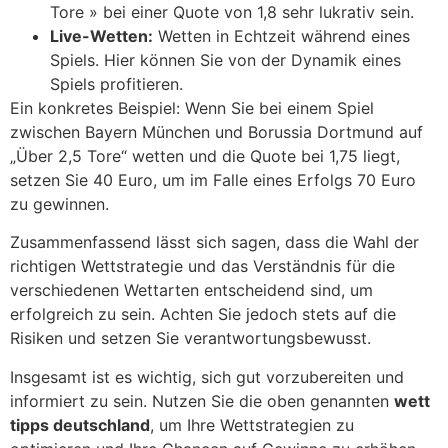
Tore » bei einer Quote von 1,8 sehr lukrativ sein.
Live-Wetten:
Wetten in Echtzeit während eines
Spiels. Hier können Sie von der Dynamik eines
Spiels profitieren.
Ein konkretes Beispiel: Wenn Sie bei einem Spiel
zwischen Bayern München und Borussia Dortmund auf
„Über 2,5 Tore“ wetten und die Quote bei 1,75 liegt,
setzen Sie 40 Euro, um im Falle eines Erfolgs 70 Euro
zu gewinnen.
Zusammenfassend lässt sich sagen, dass die Wahl der
richtigen Wettstrategie und das Verständnis für die
verschiedenen Wettarten entscheidend sind, um
erfolgreich zu sein. Achten Sie jedoch stets auf die
Risiken und setzen Sie verantwortungsbewusst.
Insgesamt ist es wichtig, sich gut vorzubereiten und
informiert zu sein. Nutzen Sie die oben genannten
wett
tipps deutschland
, um Ihre Wettstrategien zu