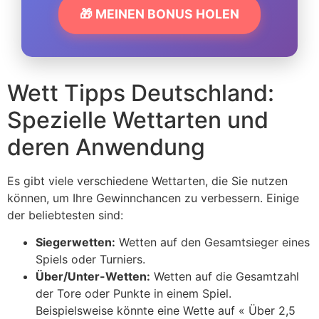
🎁 MEINEN BONUS HOLEN
Wett Tipps Deutschland:
Spezielle Wettarten und
deren Anwendung
Es gibt viele verschiedene Wettarten, die Sie nutzen
können, um Ihre Gewinnchancen zu verbessern. Einige
der beliebtesten sind:
Siegerwetten:
Wetten auf den Gesamtsieger eines
Spiels oder Turniers.
Über/Unter-Wetten:
Wetten auf die Gesamtzahl
der Tore oder Punkte in einem Spiel.
Beispielsweise könnte eine Wette auf « Über 2,5