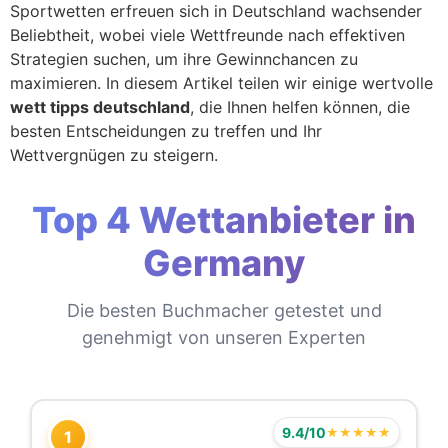
Sportwetten erfreuen sich in Deutschland wachsender
Beliebtheit, wobei viele Wettfreunde nach effektiven
Strategien suchen, um ihre Gewinnchancen zu
maximieren. In diesem Artikel teilen wir einige wertvolle
wett tipps deutschland
, die Ihnen helfen können, die
besten Entscheidungen zu treffen und Ihr
Wettvergnügen zu steigern.
Top 4 Wettanbieter in
Germany
Die besten Buchmacher getestet und
genehmigt von unseren Experten
9.4/10
★★★★★
1