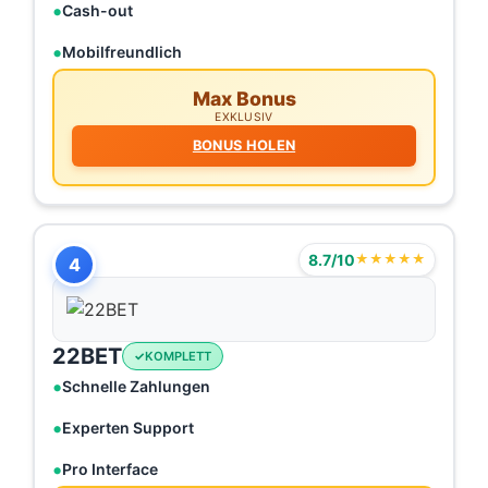
Cash-out
Mobilfreundlich
Max Bonus
EXKLUSIV
BONUS HOLEN
8.7/10
★★★★★
4
22BET
KOMPLETT
Schnelle Zahlungen
Experten Support
Pro Interface