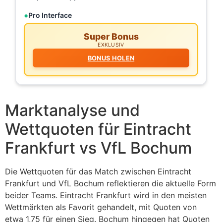
Pro Interface
Super Bonus
EXKLUSIV
BONUS HOLEN
Marktanalyse und
Wettquoten für Eintracht
Frankfurt vs VfL Bochum
Die Wettquoten für das Match zwischen Eintracht
Frankfurt und VfL Bochum reflektieren die aktuelle Form
beider Teams. Eintracht Frankfurt wird in den meisten
Wettmärkten als Favorit gehandelt, mit Quoten von
etwa 1,75 für einen Sieg. Bochum hingegen hat Quoten