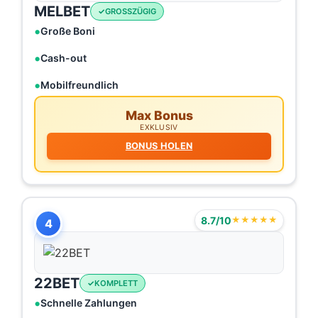
MELBET
GROSSZÜGIG
Große Boni
Cash-out
Mobilfreundlich
Max Bonus
EXKLUSIV
BONUS HOLEN
8.7/10
★★★★★
4
22BET
KOMPLETT
Schnelle Zahlungen