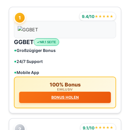
9.4/10
★★★★★
1
GGBET
NR.1 SEITE
Großzügiger Bonus
24/7 Support
Mobile App
100% Bonus
EXKLUSIV
BONUS HOLEN
9.1/10
★★★★★
2