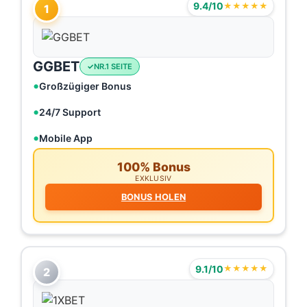
9.4/10
★★★★★
1
GGBET
NR.1 SEITE
Großzügiger Bonus
24/7 Support
Mobile App
100% Bonus
EXKLUSIV
BONUS HOLEN
9.1/10
★★★★★
2