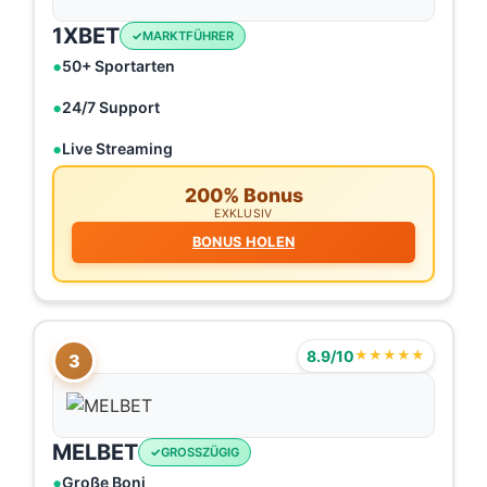
1XBET
MARKTFÜHRER
50+ Sportarten
24/7 Support
Live Streaming
200% Bonus
EXKLUSIV
BONUS HOLEN
8.9/10
★★★★★
3
MELBET
GROSSZÜGIG
Große Boni