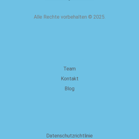
Alle Rechte vorbehalten
©
2025.
über uns
Team
Kontakt
Blog
Rechtliches
Datenschutzrichtlinie