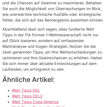
und die Chancen auf Gewinne zu maximieren. Behalten
Sie auch die Möglichkeit von Überraschungen im Blick,
wie unerwartete technische Ausfälle oder strategische
Fehler, die sich auf das Rennergebnis auswirken können.
Abschließend lässt sich sagen, dass fundierte Wett
Tipps in der FIA Formel-1-Weltmeisterschaft nicht nur
auf Glück basieren, sondern auf umfassender
Marktanalyse und klugen Strategien. Nutzen Sie die
oben genannten Tipps, um Ihre Wettentscheidungen zu
optimieren und Ihre Gewinnchancen zu erhöhen. Halten
Sie sich immer über aktuelle Entwicklungen auf dem
Laufenden, um erfolgreich zu sein.
Ähnliche Artikel:
Wett Tipps DEL
Wett Tipps DEL2
Wett Tipps Copa America