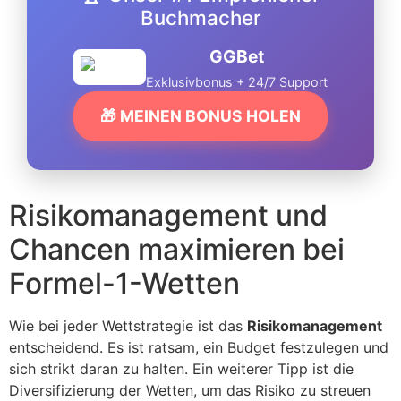
Buchmacher
GGBet
Exklusivbonus + 24/7 Support
🎁 MEINEN BONUS HOLEN
Risikomanagement und
Chancen maximieren bei
Formel-1-Wetten
Wie bei jeder Wettstrategie ist das
Risikomanagement
entscheidend. Es ist ratsam, ein Budget festzulegen und
sich strikt daran zu halten. Ein weiterer Tipp ist die
Diversifizierung der Wetten, um das Risiko zu streuen