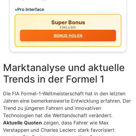
Pro Interface
Super Bonus
EXKLUSIV
BONUS HOLEN
Marktanalyse und aktuelle
Trends in der Formel 1
Die FIA Formel-1-Weltmeisterschaft hat in den letzten
Jahren eine bemerkenswerte Entwicklung erfahren. Der
Trend zu jüngeren Fahrern und innovativen
Technologien hat die Wettlandschaft verändert.
Aktuelle Quoten
zeigen, dass Fahrer wie Max
Verstappen und Charles Leclerc stark favorisiert