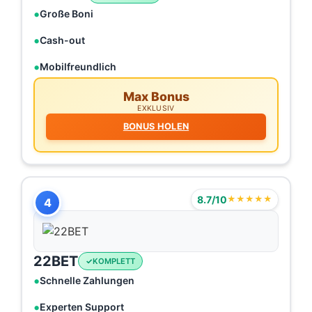
Große Boni
Cash-out
Mobilfreundlich
Max Bonus
EXKLUSIV
BONUS HOLEN
8.7/10
★★★★★
4
22BET
KOMPLETT
Schnelle Zahlungen
Experten Support