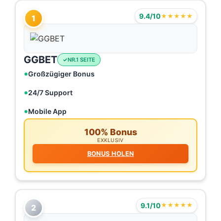
9.4/10
★★★★★
1
GGBET
NR.1 SEITE
Großzügiger Bonus
24/7 Support
Mobile App
100% Bonus
EXKLUSIV
BONUS HOLEN
9.1/10
★★★★★
2