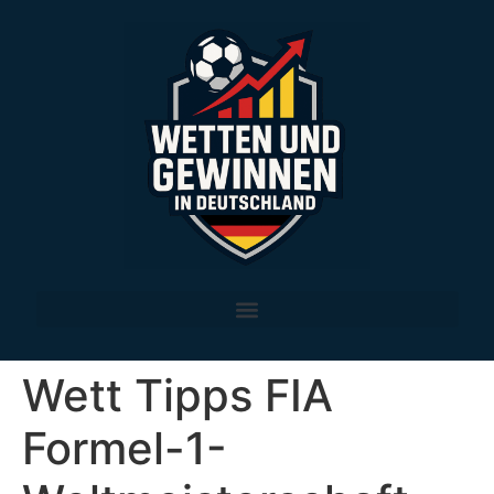
Wett Tipps FIA
Formel-1-