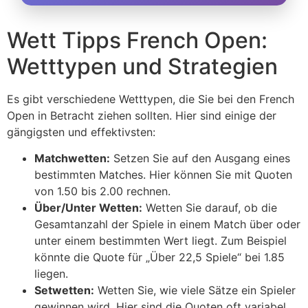
Wett Tipps French Open:
Wetttypen und Strategien
Es gibt verschiedene Wetttypen, die Sie bei den French
Open in Betracht ziehen sollten. Hier sind einige der
gängigsten und effektivsten:
Matchwetten:
Setzen Sie auf den Ausgang eines
bestimmten Matches. Hier können Sie mit Quoten
von 1.50 bis 2.00 rechnen.
Über/Unter Wetten:
Wetten Sie darauf, ob die
Gesamtanzahl der Spiele in einem Match über oder
unter einem bestimmten Wert liegt. Zum Beispiel
könnte die Quote für „Über 22,5 Spiele“ bei 1.85
liegen.
Setwetten:
Wetten Sie, wie viele Sätze ein Spieler
gewinnen wird. Hier sind die Quoten oft variabel,