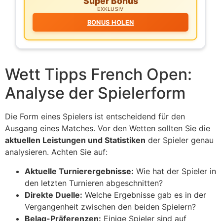
Super Bonus
EXKLUSIV
BONUS HOLEN
Wett Tipps French Open:
Analyse der Spielerform
Die Form eines Spielers ist entscheidend für den
Ausgang eines Matches. Vor den Wetten sollten Sie die
aktuellen Leistungen und Statistiken
der Spieler genau
analysieren. Achten Sie auf:
Aktuelle Turnierergebnisse:
Wie hat der Spieler in
den letzten Turnieren abgeschnitten?
Direkte Duelle:
Welche Ergebnisse gab es in der
Vergangenheit zwischen den beiden Spielern?
Belag-Präferenzen:
Einige Spieler sind auf