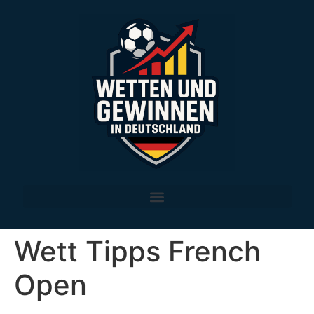
Wett Tipps French
Open