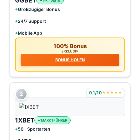
GGBET
NR.1 SEITE
Großzügiger Bonus
24/7 Support
Mobile App
100% Bonus
EXKLUSIV
BONUS HOLEN
9.1/10
★★★★★
2
1XBET
MARKTFÜHRER
50+ Sportarten