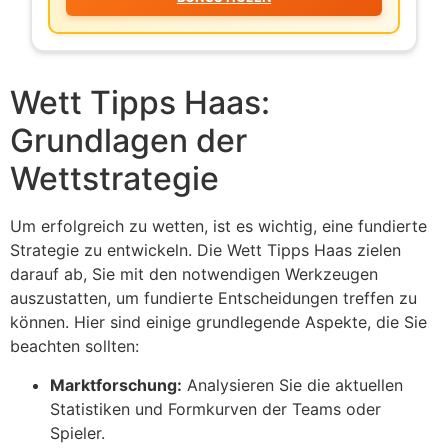
Wett Tipps Haas:
Grundlagen der
Wettstrategie
Um erfolgreich zu wetten, ist es wichtig, eine fundierte
Strategie zu entwickeln. Die Wett Tipps Haas zielen
darauf ab, Sie mit den notwendigen Werkzeugen
auszustatten, um fundierte Entscheidungen treffen zu
können. Hier sind einige grundlegende Aspekte, die Sie
beachten sollten:
Marktforschung:
Analysieren Sie die aktuellen
Statistiken und Formkurven der Teams oder
Spieler.