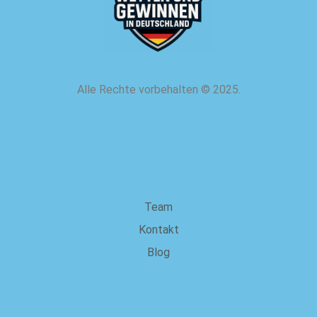
Alle Rechte vorbehalten
©
2025.
über uns
Team
Kontakt
Blog