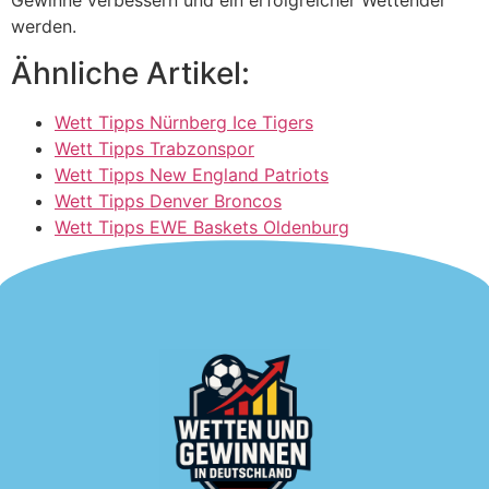
Gewinne verbessern und ein erfolgreicher Wettender
werden.
Ähnliche Artikel:
Wett Tipps Nürnberg Ice Tigers
Wett Tipps Trabzonspor
Wett Tipps New England Patriots
Wett Tipps Denver Broncos
Wett Tipps EWE Baskets Oldenburg