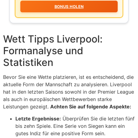
BONUS HOLEN
Wett Tipps Liverpool:
Formanalyse und
Statistiken
Bevor Sie eine Wette platzieren, ist es entscheidend, die
aktuelle Form der Mannschaft zu analysieren. Liverpool
hat in den letzten Saisons sowohl in der Premier League
als auch in europäischen Wettbewerben starke
Leistungen gezeigt.
Achten Sie auf folgende Aspekte:
Letzte Ergebnisse:
Überprüfen Sie die letzten fünf
bis zehn Spiele. Eine Serie von Siegen kann ein
gutes Indiz für eine positive Form sein.