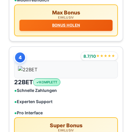
Max Bonus
EXKLUSIV
BONUS HOLEN
8.7/10
★★★★★
4
22BET
KOMPLETT
Schnelle Zahlungen
Experten Support
Pro Interface
Super Bonus
EXKLUSIV