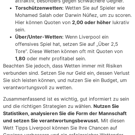
attraktiv, besonders gegen schwächere Gegner.
Torschützenwetten:
Wetten Sie auf Spieler wie
Mohamed Salah oder Darwin Núñez, um zu scoren.
Hier können Quoten von
2,00 oder höher
lukrativ
sein.
Über/Unter-Wetten:
Wenn Liverpool ein
offensives Spiel hat, setzen Sie auf „Über 2,5
Tore“. Diese Wetten können oft mit Quoten von
1,80
oder mehr profitabel sein.
Beachten Sie jedoch, dass Wetten immer mit Risiken
verbunden sind. Setzen Sie nur Geld ein, dessen Verlust
Sie sich leisten können, und nutzen Sie ein Budget, um
verantwortungsvoll zu wetten.
Zusammenfassend ist es wichtig, gut informiert zu sein
und die richtigen Strategien zu wählen.
Nutzen Sie
Statistiken, analysieren Sie die Form der Mannschaft
und setzen Sie verantwortungsbewusst.
Mit diesen
Wett Tipps Liverpool können Sie Ihre Chancen auf