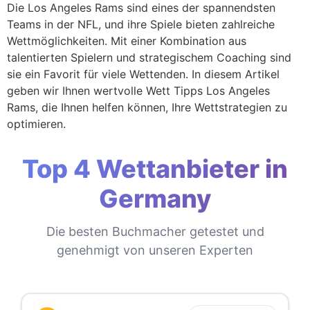
Die Los Angeles Rams sind eines der spannendsten
Teams in der NFL, und ihre Spiele bieten zahlreiche
Wettmöglichkeiten. Mit einer Kombination aus
talentierten Spielern und strategischem Coaching sind
sie ein Favorit für viele Wettenden. In diesem Artikel
geben wir Ihnen wertvolle Wett Tipps Los Angeles
Rams, die Ihnen helfen können, Ihre Wettstrategien zu
optimieren.
Top 4 Wettanbieter in
Germany
Die besten Buchmacher getestet und
genehmigt von unseren Experten