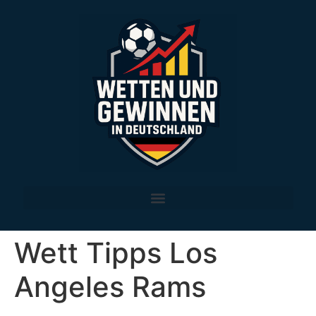
Wett Tipps Los
Angeles Rams