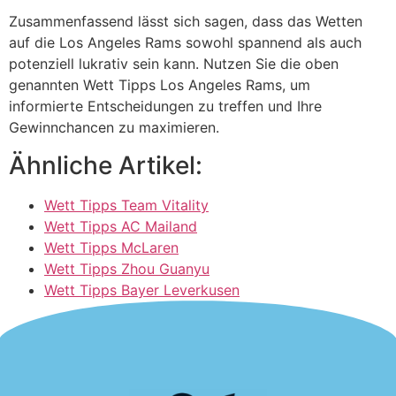
Zusammenfassend lässt sich sagen, dass das Wetten
auf die Los Angeles Rams sowohl spannend als auch
potenziell lukrativ sein kann. Nutzen Sie die oben
genannten Wett Tipps Los Angeles Rams, um
informierte Entscheidungen zu treffen und Ihre
Gewinnchancen zu maximieren.
Ähnliche Artikel:
Wett Tipps Team Vitality
Wett Tipps AC Mailand
Wett Tipps McLaren
Wett Tipps Zhou Guanyu
Wett Tipps Bayer Leverkusen