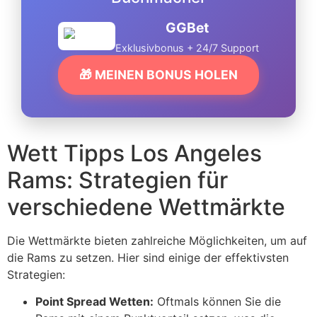
GGBet
Exklusivbonus + 24/7 Support
🎁 MEINEN BONUS HOLEN
Wett Tipps Los Angeles
Rams: Strategien für
verschiedene Wettmärkte
Die Wettmärkte bieten zahlreiche Möglichkeiten, um auf
die Rams zu setzen. Hier sind einige der effektivsten
Strategien:
Point Spread Wetten:
Oftmals können Sie die