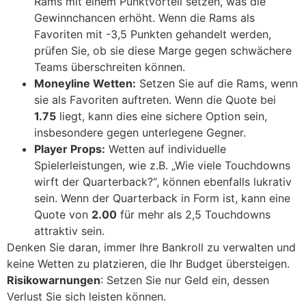
Rams mit einem Punktvorteil setzen, was die
Gewinnchancen erhöht. Wenn die Rams als
Favoriten mit -3,5 Punkten gehandelt werden,
prüfen Sie, ob sie diese Marge gegen schwächere
Teams überschreiten können.
Moneyline Wetten:
Setzen Sie auf die Rams, wenn
sie als Favoriten auftreten. Wenn die Quote bei
1.75
liegt, kann dies eine sichere Option sein,
insbesondere gegen unterlegene Gegner.
Player Props:
Wetten auf individuelle
Spielerleistungen, wie z.B. „Wie viele Touchdowns
wirft der Quarterback?“, können ebenfalls lukrativ
sein. Wenn der Quarterback in Form ist, kann eine
Quote von
2.00
für mehr als 2,5 Touchdowns
attraktiv sein.
Denken Sie daran, immer Ihre Bankroll zu verwalten und
keine Wetten zu platzieren, die Ihr Budget übersteigen.
Risikowarnungen
: Setzen Sie nur Geld ein, dessen
Verlust Sie sich leisten können.