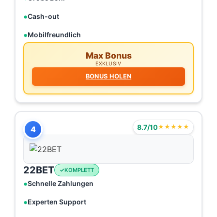
Cash-out
Mobilfreundlich
Max Bonus
EXKLUSIV
BONUS HOLEN
8.7/10
★★★★★
4
22BET
KOMPLETT
Schnelle Zahlungen
Experten Support