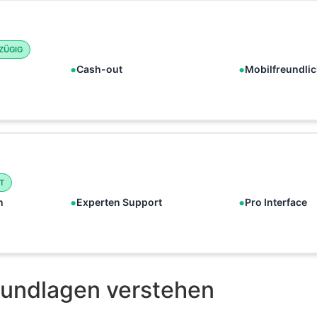
ÜGIG
Cash-out
Mobilfreundli
T
n
Experten Support
Pro Interface
rundlagen verstehen