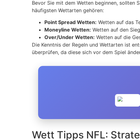
Bevor Sie mit dem Wetten beginnen, sollten 
häufigsten Wettarten gehören:
Point Spread Wetten:
Wetten auf das Te
Moneyline Wetten:
Wetten auf den Sieg
Over/Under Wetten:
Wetten auf die Ge
Die Kenntnis der Regeln und Wettarten ist en
überprüfen, da diese sich vor dem Spiel ände
Wett Tipps NFL: Strate