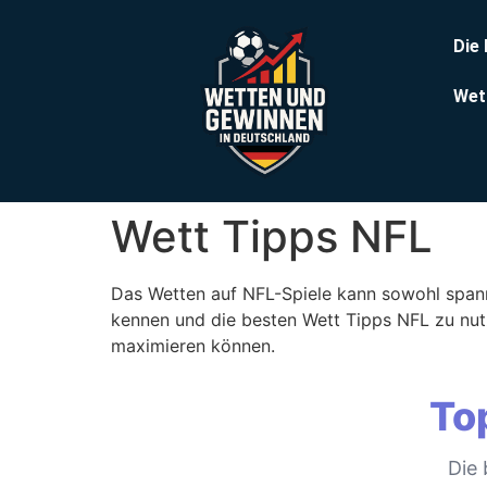
Die
Wet
Wett Tipps NFL
Das Wetten auf NFL-Spiele kann sowohl spannen
kennen und die besten Wett Tipps NFL zu nut
maximieren können.
To
Die