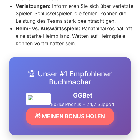
Verletzungen:
Informieren Sie sich über verletzte
Spieler. Schlüsselspieler, die fehlen, können die
Leistung des Teams stark beeinträchtigen.
Heim- vs. Auswärtsspiele:
Panathinaikos hat oft
eine starke Heimbilanz. Wetten auf Heimspiele
können vorteilhafter sein.
🏆 Unser #1 Empfohlener
Buchmacher
GGBet
Exklusivbonus + 24/7 Support
🎁 MEINEN BONUS HOLEN