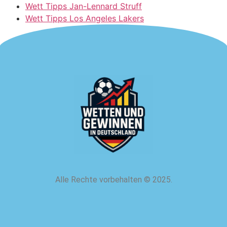
Wett Tipps Jan-Lennard Struff
Wett Tipps Los Angeles Lakers
Alle Rechte vorbehalten
©
2025.