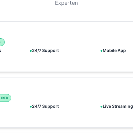
Experten
E
s
24/7 Support
Mobile App
HRER
24/7 Support
Live Streamin