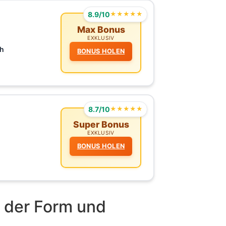
8.9/10
★★★★★
Max Bonus
EXKLUSIV
ch
BONUS HOLEN
8.7/10
★★★★★
Super Bonus
EXKLUSIV
BONUS HOLEN
e der Form und