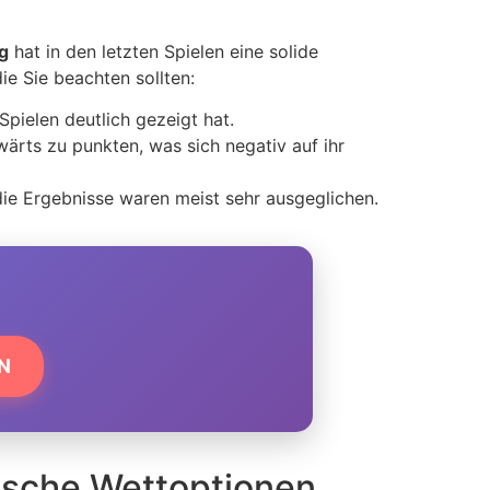
g
hat in den letzten Spielen eine solide
ie Sie beachten sollten:
Spielen deutlich gezeigt hat.
ärts zu punkten, was sich negativ auf ihr
ie Ergebnisse waren meist sehr ausgeglichen.
N
gische Wettoptionen