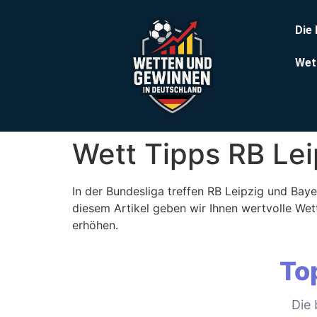
Die
Wet
Wett Tipps RB Lei
In der Bundesliga treffen RB Leipzig und Baye
diesem Artikel geben wir Ihnen wertvolle Wet
erhöhen.
To
Die